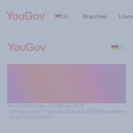
DE
Branchen
Lösu
Inwieweit stimmen Sie der
folgenden Aussage zu?
Bierbrauereien haben ein
altmodisches Image.
Veröffentlicht am 17. Februar 2020
Umfrage vom 17. Februar 2020 auf 3709
Erwachsene
/ IN DEUTSCHLAND