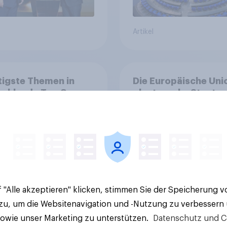
Artikel
igste Themen in
Die Europäische Uni
chland - Top 3
plant, sechs Staaten
Westbalkans (Albani
Bosnien und
Herzegowina, das
Kosovo, Montenegro
27%
Nordmazedonien un
Serbien) schrittweis
21%
aufzunehmen, sofern
bestimmte
 "Alle akzeptieren" klicken, stimmen Sie der Speicherung 
21%
Reformkriterien erfü
 zu, um die Websitenavigation und -Nutzung zu verbessern
inwieweit befürwort
Aktuelle Ergebnisse
sowie unser Marketing zu unterstützen.
Datenschutz und C
Sie oder lehnen Sie e