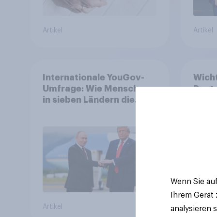
Artikel
Artikel
Internationale YouGov-
Wicht
Umfrage: Wie Menschen
Deuts
in sieben Ländern die
Rolle der USA, globale
Machtverschiebungen,
Bedrohungen und
Bündnisse bewerten
Wenn Sie auf
Ihrem Gerät
Artikel
Tracker
analysieren 