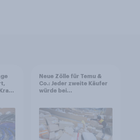
age
Neue Zölle für Temu &
t,
Co.: Jeder zweite Käufer
Kraft
würde bei
is
Preisaufschlägen
r
zurückhaltender werden