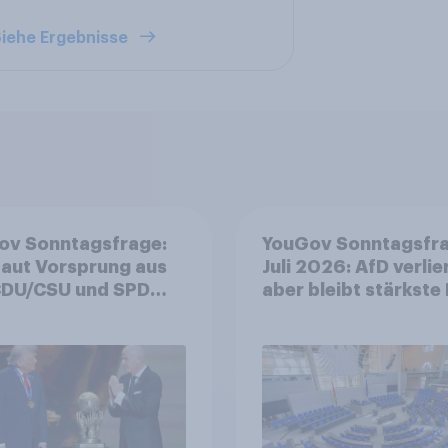
iehe Ergebnisse
ov Sonntagsfrage:
YouGov Sonntagsfr
aut Vorsprung aus
Juli 2026: AfD verlier
aber bleibt stärkste 
risch niedrig +++
+++ Großes Bedürfn
rinnen und Bürger
nach Reformen in de
hen sich Fußball-
Bevölkerung
ne Politik