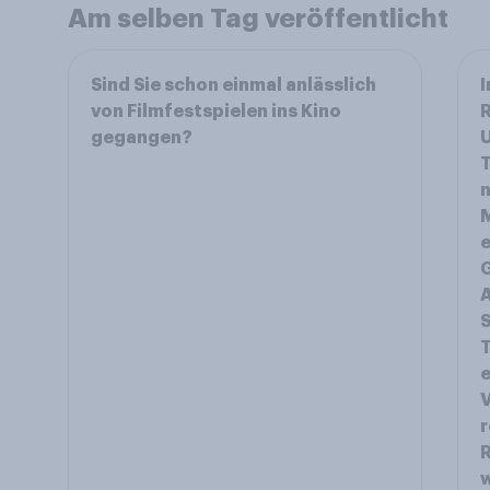
Am selben Tag veröffentlicht
Sind Sie schon einmal anlässlich
I
von Filmfestspielen ins Kino
R
gegangen?
T
n
M
e
G
A
S
T
e
V
r
R