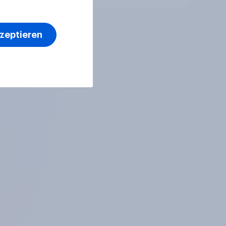
der
kzeptieren