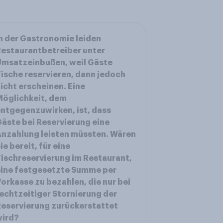
n der Gastronomie leiden
estaurantbetreiber unter
Umsatzeinbußen, weil Gäste
ische reservieren, dann jedoch
icht erscheinen. Eine
öglichkeit, dem
ntgegenzuwirken, ist, dass
äste bei Reservierung eine
nzahlung leisten müssten. Wären
ie bereit, für eine
ischreservierung im Restaurant,
ine festgesetzte Summe per
orkasse zu bezahlen, die nur bei
echtzeitiger Stornierung der
eservierung zurückerstattet
wird?