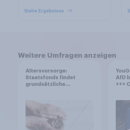
Siehe Ergebnisse
S
Weitere Umfragen anzeigen
Altersvorsorge:
YouG
Staatsfonds findet
AfD b
grundsätzliche
+++ CDU/CSU und SPD
Zustimmung - Vertrauen,
histo
Kosten und Sicherheit
Bürge
entscheiden über die
wünsc
Akzeptanz
WM oh