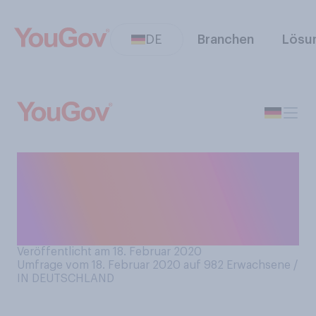
DE
Branchen
Lösu
Essen Sie gerne Schokolade
mit besonderen
Geschmacksrichtungen, wie
z.B. Minze, Pfeffer etc.?
Veröffentlicht am 18. Februar 2020
Umfrage vom 18. Februar 2020 auf 982
Erwachsene /
IN DEUTSCHLAND