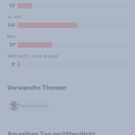
%
13
Ja, eins
%
54
Nein
%
31
Weiß nicht / keine Angabe
%
2
Verwandte Themen
Fahrradfahren
Am selben Tag veröffentlicht