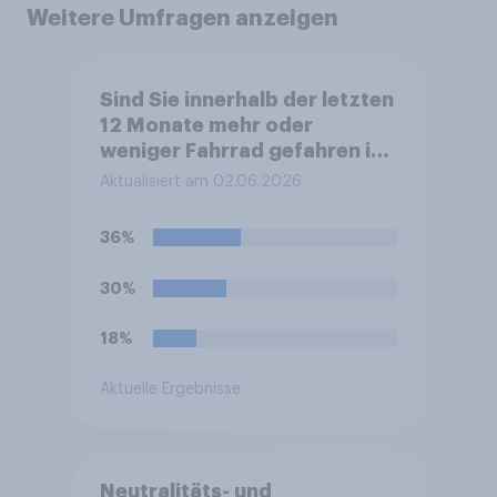
Weitere Umfragen anzeigen
Sind Sie innerhalb der letzten
12 Monate mehr oder
weniger Fahrrad gefahren im
Vergleich zum Jahr davor?
Aktualisiert am 02.06.2026
36%
30%
18%
Aktuelle Ergebnisse
Neutralitäts- und