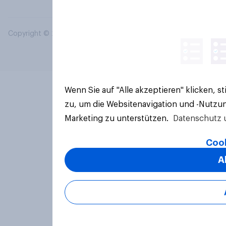
Copyright © 2026 YouGov PLC. Alle Rechte vorbehalten.
Wenn Sie auf "Alle akzeptieren" klicken, 
zu, um die Websitenavigation und -Nutzun
Marketing zu unterstützen.
Datenschutz 
Cook
A