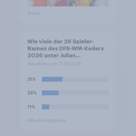
Artikel
Wie viele der 26 Spieler-
Namen des DFB-WM-Kaders
2026 unter Julian
Nagelsmann können Sie
Aktualisiert am 21.06.2026
nennen?
31%
25%
11%
Aktuelle Ergebnisse