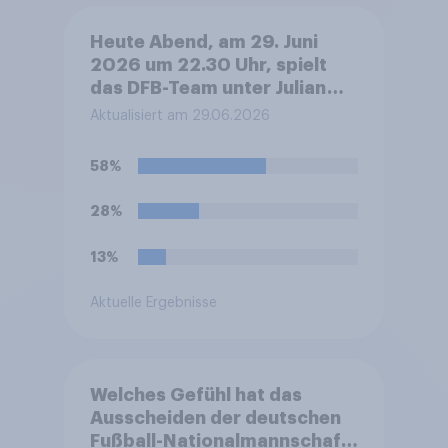
Heute Abend, am 29. Juni
2026 um 22.30 Uhr, spielt
das DFB-Team unter Julian
Nagelsmann bei der Fußball-
Aktualisiert am 29.06.2026
WM sein Sechzehntel-
Finalspiel gegen Paraguay.
58%
Was glauben Sie, wer das
Spiel gewinnen und damit ins
28%
Achtelfinale einziehen wird?
13%
Aktuelle Ergebnisse
Welches Gefühl hat das
Ausscheiden der deutschen
Fußball-Nationalmannschaft