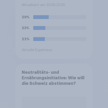
bei der FIFA-
Aktualisiert am 30.06.2026
Weltmeisterschaft am
ehesten bei Ihnen ausgelöst?
29%
23%
22%
Aktuelle Ergebnisse
Neutralitäts- und
Ernährungsinitiative: Wie will
die Schweiz abstimmen?