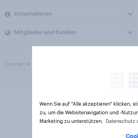
Unternehmen
Mitglieder und Kunden
Copyright © 2026 YouGov PLC. Alle Rechte vorbehalten.
Wenn Sie auf "Alle akzeptieren" klicken, 
zu, um die Websitenavigation und -Nutzun
Marketing zu unterstützen.
Datenschutz 
Cook