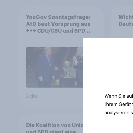
YouGov Sonntagsfrage:
Wicht
AfD baut Vorsprung aus
Deuts
+++ CDU/CSU und SPD
historisch niedrig +++
Bürgerinnen und Bürger
wünschen sich Fußball-
WM ohne Politik
Wenn Sie auf
Artikel
Tracker
Ihrem Gerät
analysieren 
Die Koalition von Union
und SPD plant eine