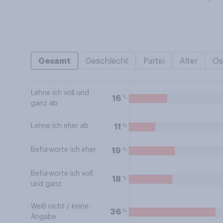
Gesamt
Geschlecht
Partei
Alter
Os
Lehne ich voll und
%
16
ganz ab
Lehne ich eher ab
%
11
Befürworte ich eher
%
19
Befürworte ich voll
%
18
und ganz
Weiß nicht / keine
%
36
Angabe