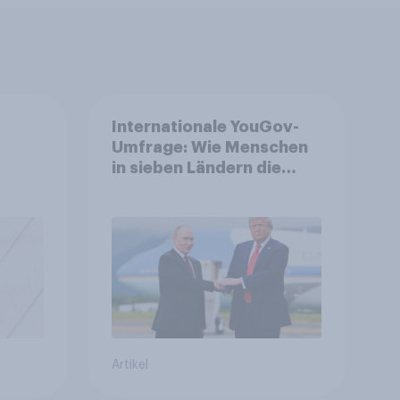
Internationale YouGov-
Umfrage: Wie Menschen
in sieben Ländern die
auen,
Rolle der USA, globale
it
Machtverschiebungen,
e
Bedrohungen und
Bündnisse bewerten
Artikel