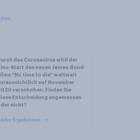
aden
urch das Coronavirus wird der
ino-Start des neuen James-Bond-
ilms “No time to die” weltweit
oraussichtlich auf November
020 verschoben. Finden Sie
diese Entscheidung angemessen
der nicht?
iehe Ergebnisse