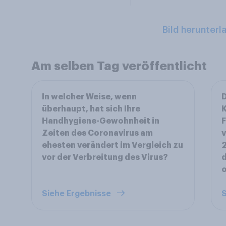
Bild herunterl
Am selben Tag veröffentlicht
In welcher Weise, wenn
D
überhaupt, hat sich Ihre
K
Handhygiene-Gewohnheit in
F
Zeiten des Coronavirus am
v
ehesten verändert im Vergleich zu
2
vor der Verbreitung des Virus?
o
Siehe Ergebnisse
S