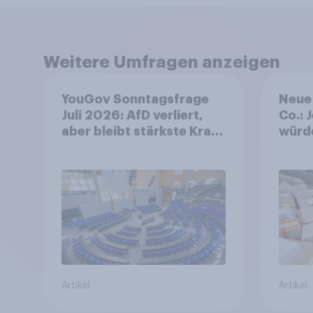
Weitere Umfragen anzeigen
YouGov Sonntagsfrage
Neue 
Juli 2026: AfD verliert,
Co.: 
aber bleibt stärkste Kraft
würd
+++ Großes Bedürfnis
Preis
nach Reformen in der
zurü
Bevölkerung
Artikel
Artikel