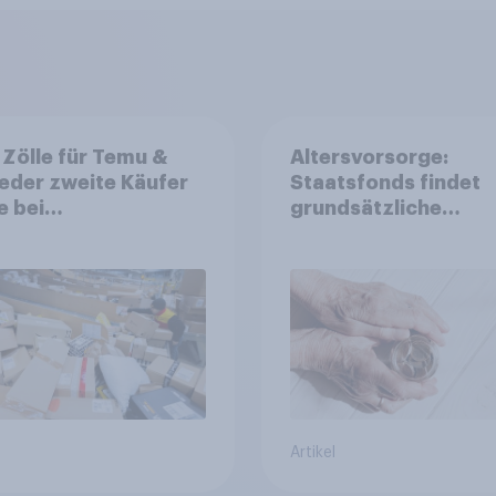
Zölle für Temu &
Altersvorsorge:
Jeder zweite Käufer
Staatsfonds findet
e bei
grundsätzliche
aufschlägen
Zustimmung - Vertr
ckhaltender werden
Kosten und Sicherhe
entscheiden über di
Akzeptanz
Artikel