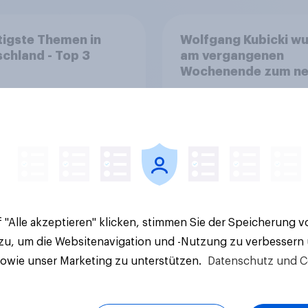
igste Themen in
Wolfgang Kubicki w
chland - Top 3
am vergangenen
Wochenende zum n
Vorsitzenden der FD
gewählt. Was glaube
wird sich das für die
36%
eher positiv oder ne
auswirken, oder wird
29%
keinen Effekt haben
21%
 "Alle akzeptieren" klicken, stimmen Sie der Speicherung 
Aktuelle Ergebnisse
 zu, um die Websitenavigation und -Nutzung zu verbessern
sowie unser Marketing zu unterstützen.
Datenschutz und C