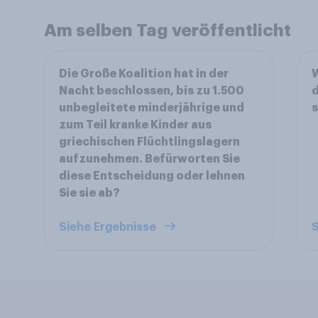
Am selben Tag veröffentlicht
Die Große Koalition hat in der
W
Nacht beschlossen, bis zu 1.500
d
unbegleitete minderjährige und
s
zum Teil kranke Kinder aus
griechischen Flüchtlingslagern
aufzunehmen. Befürworten Sie
diese Entscheidung oder lehnen
Sie sie ab?
Siehe Ergebnisse
S