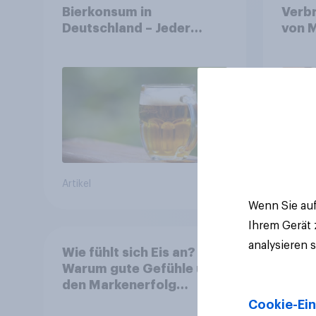
Bierkonsum in
Verb
Deutschland – Jeder
von M
Vierte trinkt wöchentlich
Symb
alkoholhaltiges Bier,
Alkoholfreies Bier wächst
um über 23 Prozent
Artikel
Artikel
Wenn Sie auf
Ihrem Gerät
analysieren 
Wie fühlt sich Eis an?
Warum gute Gefühle über
den Markenerfolg
entscheiden
Cookie-Ein