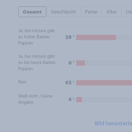
Gesamt
Geschlecht
Partei
Alter
Os
Ja, bei mir/uns gab
%
28
es früher Barbie-
Puppen
Ja, bei mir/uns gibt
%
6
es bis heute Barbie-
Puppen
Nein
%
62
Weiß nicht / keine
%
4
Angabe
Bild herunterl