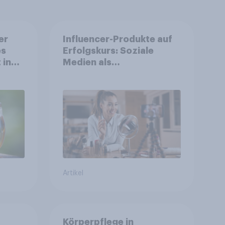
er
Influencer-Produkte auf
es
Erfolgskurs: Soziale
 in
Medien als
Vertrauenssystem für
Shopper
Artikel
Körperpflege in