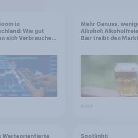
Boom in
Mehr Genuss, wenig
chland: Wie gut
Alkohol: Alkoholfrei
n sich Verbraucher
Bier treibt den Markt
dem Anlageprodukt
Österreich
Artikel
: Werteorientierte
Spotlight: