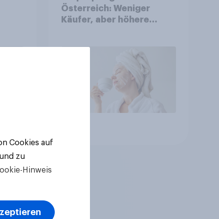
Österreich: Weniger
Käufer, aber höhere
Ausgaben und intensivere
Nutzung
Artikel
von Cookies auf
 und zu
ookie-Hinweis
kzeptieren