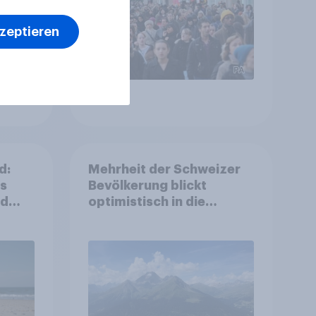
kzeptieren
Artikel
d:
Mehrheit der Schweizer
ls
Bevölkerung blickt
nd
optimistisch in die
Zukunft – Sorgen
betreffen vor allem
Gesundheitswesen und
Altersvorsorge