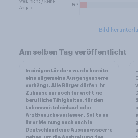
Weiß nicht / keine
%
5
Angabe
Bild herunterl
Am selben Tag veröffentlicht
In einigen Ländern wurde bereits
U
eine allgemeine Ausgangssperre
C
verhängt. Alle Bürger dürfen ihr
Zuhause nur noch für wichtige
D
berufliche Tätigkeiten, für den
ö
Lebensmitteleinkauf oder
e
Arztbesuche verlassen. Sollte es
s
Ihrer Meinung nach auch in
g
Deutschland eine Ausgangssperre
a
geben, um die Ausbreitung des
r