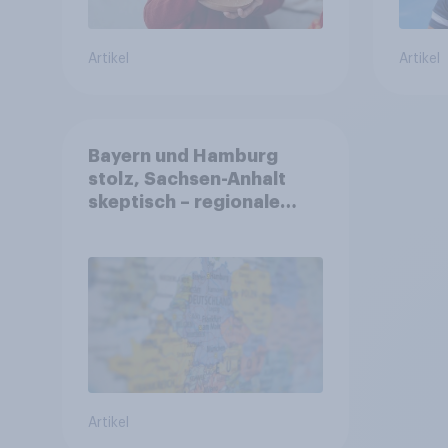
Artikel
Artikel
Bayern und Hamburg
stolz, Sachsen-Anhalt
skeptisch – regionale
Identität im Vergleich +++
Verbundenheit mit
Europa im Osten am
geringsten
Artikel