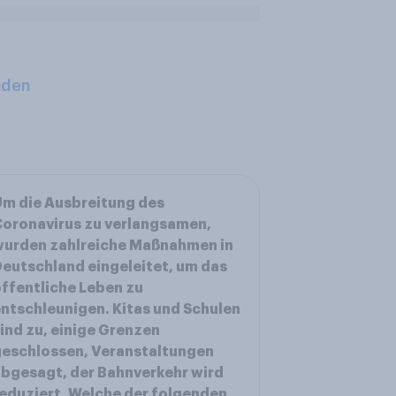
aden
m die Ausbreitung des
oronavirus zu verlangsamen,
wurden zahlreiche Maßnahmen in
eutschland eingeleitet, um das
ffentliche Leben zu
ntschleunigen. Kitas und Schulen
ind zu, einige Grenzen
eschlossen, Veranstaltungen
bgesagt, der Bahnverkehr wird
eduziert. Welche der folgenden