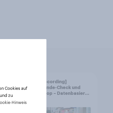
m
[CH Recording]
chen
Gemeinde-Check und
von Cookies auf
?
StratPop – Datenbasierte
 und zu
Strategien für
ookie-Hinweis
Gemeinden