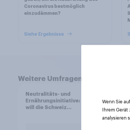
Coronavirus bestmöglich
A
einzudämmen?
S
Siehe Ergebnisse
S
Weitere Umfragen anzeigen
Neutralitäts- und
Mark
Ernährungsinitiative: Wie
2026
Wenn Sie auf
will die Schweiz
und 
Ihrem Gerät
abstimmen?
analysieren 