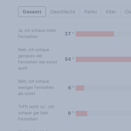
Gesamt
Geschlecht
Partei
Alter
Os
Ja, ich schaue mehr
%
27
Fernsehen
Nein, ich schaue
genauso viel
%
54
Fernsehen wie sonst
auch
Nein, ich schaue
%
6
weniger Fernsehen
als sonst
Trifft nicht zu - ich
%
8
schaue gar kein
Fernsehen