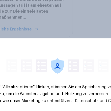
ussagen trifft am ehesten auf
ie zu? Die eingeleiteten
Maßnahmen...
iehe Ergebnisse
en im Pride-Check
Finanz-Talk: Mit we
: Zwischen Haltung
sprechen die Deuts
 "Alle akzeptieren" klicken, stimmen Sie der Speicherung 
Wirkung
eigentlich über Geld
 zu, um die Websitenavigation und -Nutzung zu verbessern
sowie unser Marketing zu unterstützen.
Datenschutz und C