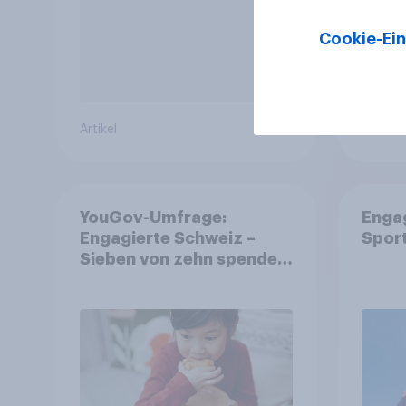
Cookie-Ein
Artikel
Artikel
YouGov-Umfrage:
Enga
Engagierte Schweiz –
Spor
Sieben von zehn spenden,
fast die Hälfte arbeitet
freiwillig