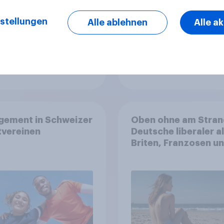
stellungen
Alle ablehnen
Alle a
Artikel
gement in Schweizer
Oben ohne am Stran
tvereinen
Deutsche liberaler a
Briten, Franzosen u
Italiener