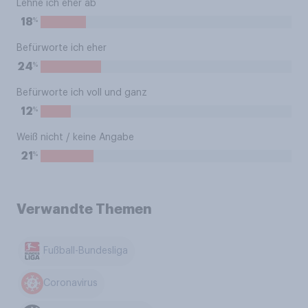
Lehne ich eher ab
%
18
Befürworte ich eher
%
24
Befürworte ich voll und ganz
%
12
Weiß nicht / keine Angabe
%
21
Verwandte Themen
Fußball-Bundesliga
Coronavirus