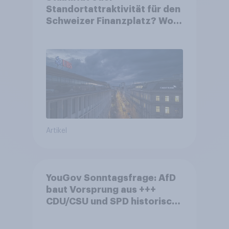
Standortattraktivität für den
Schweizer Finanzplatz? Wo
die Bevölkerung in der
Debatte um die Regulierung
von Grossbanken steht
Artikel
YouGov Sonntagsfrage: AfD
baut Vorsprung aus +++
CDU/CSU und SPD historisch
niedrig +++ Bürgerinnen und
Bürger wünschen sich