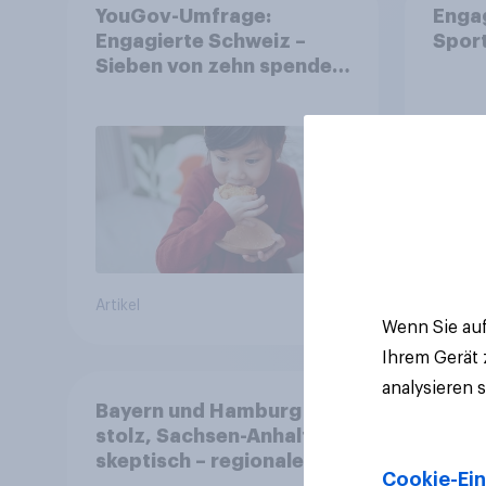
YouGov-Umfrage:
Enga
Engagierte Schweiz –
Spor
Sieben von zehn spenden,
fast die Hälfte arbeitet
freiwillig
Artikel
Artikel
Wenn Sie auf
Ihrem Gerät
analysieren 
Bayern und Hamburg
stolz, Sachsen-Anhalt
skeptisch – regionale
Cookie-Ein
Identität im Vergleich +++