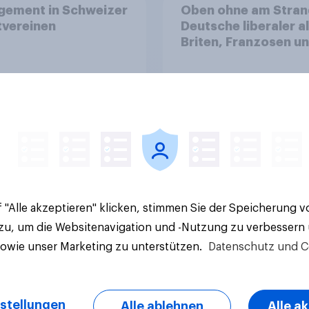
gement in Schweizer
Oben ohne am Stran
tvereinen
Deutsche liberaler a
Briten, Franzosen u
Italiener
Artikel
 "Alle akzeptieren" klicken, stimmen Sie der Speicherung 
 zu, um die Websitenavigation und -Nutzung zu verbessern
sowie unser Marketing zu unterstützen.
Datenschutz und C
stellungen
Alle ablehnen
Alle a