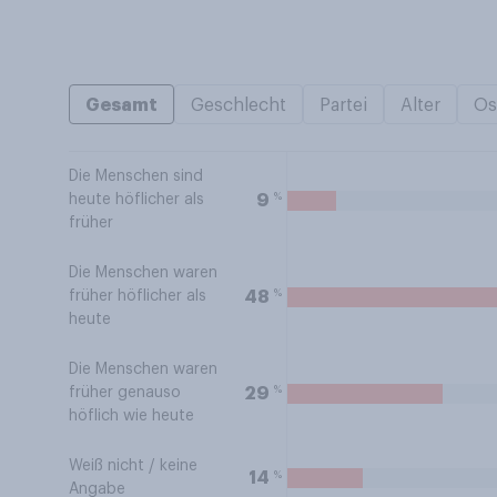
Gesamt
Geschlecht
Partei
Alter
Os
Die Menschen sind
%
9
heute höflicher als
früher
Die Menschen waren
%
48
früher höflicher als
heute
Die Menschen waren
%
29
früher genauso
höflich wie heute
Weiß nicht / keine
%
14
Angabe