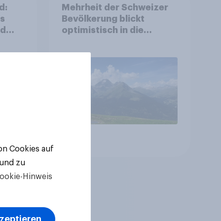
d:
Mehrheit der Schweizer
ls
Bevölkerung blickt
nd
optimistisch in die
Zukunft – Sorgen
betreffen vor allem
Gesundheitswesen und
Altersvorsorge
Artikel
von Cookies auf
 und zu
ookie-Hinweis
kzeptieren