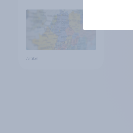
Verbundenheit mit
Europa im Osten am
geringsten
Artikel