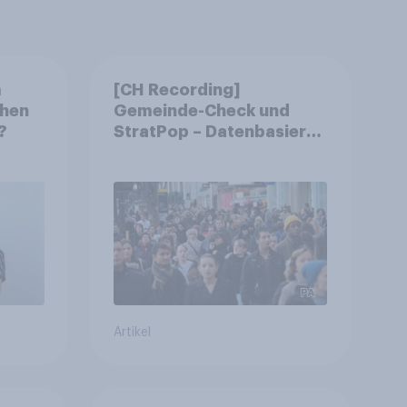
m
[CH Recording]
chen
Gemeinde-Check und
?
StratPop – Datenbasierte
Strategien für
Gemeinden
Artikel