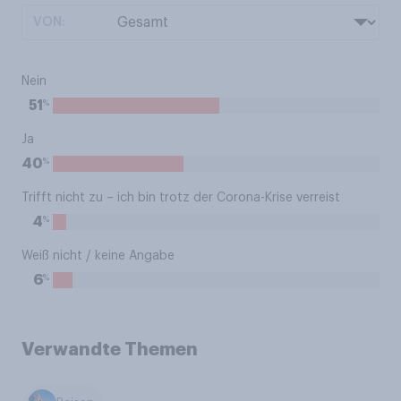
VON:
Nein
%
51
Ja
%
40
Trifft nicht zu – ich bin trotz der Corona-Krise verreist
%
4
Weiß nicht / keine Angabe
%
6
Verwandte Themen