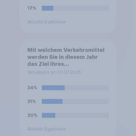
17%
Aktuelle Ergebnisse
Mit welchem Verkehrsmittel
werden Sie in diesem Jahr
das Ziel Ihres
Sommerurlaubes erreichen?
Aktualisiert am 01.07.2026
Bitte wählen Sie das
Verkehrsmittel aus, mit dem
34%
Sie die größte Strecke zu
Ihrem Ziel zurücklegen.
31%
20%
Aktuelle Ergebnisse