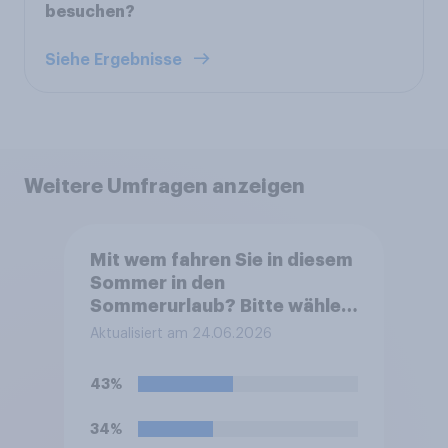
besuchen?
Siehe Ergebnisse
Weitere Umfragen anzeigen
Mit wem fahren Sie in diesem
Sommer in den
Sommerurlaub? Bitte wählen
Sie alle zutreffenden
Aktualisiert am 24.06.2026
Personen aus.
43%
34%