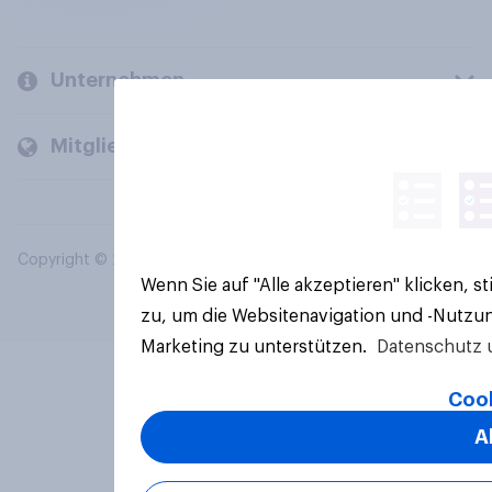
Unternehmen
Mitglieder und Kunden
Copyright © 2026 YouGov PLC. Alle Rechte vorbehalten.
Wenn Sie auf "Alle akzeptieren" klicken, 
zu, um die Websitenavigation und -Nutzun
Marketing zu unterstützen.
Datenschutz 
Cook
A