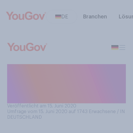
DE
Branchen
Lösu
Wären Sie in diesem Jahr
schon längst verreist, wenn
die Corona‑Krise nicht
gewesen wäre?
Veröffentlicht am 15. Juni 2020
Umfrage vom 15. Juni 2020 auf 1743
Erwachsene / IN
DEUTSCHLAND