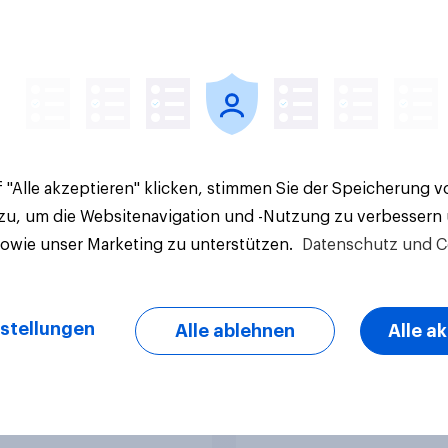
: Zwischen Haltung
sprechen die Deuts
Wirkung
eigentlich über Geld
 "Alle akzeptieren" klicken, stimmen Sie der Speicherung 
 zu, um die Websitenavigation und -Nutzung zu verbessern
sowie unser Marketing zu unterstützen.
Datenschutz und C
Artikel
stellungen
Alle ablehnen
Alle a
gement in Schweizer
Oben ohne am Stran
tvereinen
Deutsche liberaler a
Briten, Franzosen u
Italiener