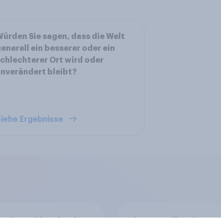
ürden Sie sagen, dass die Welt
enerell ein besserer oder ein
chlechterer Ort wird oder
nverändert bleibt?
iehe Ergebnisse
en im Pride-Check
Finanz-Talk: Mit we