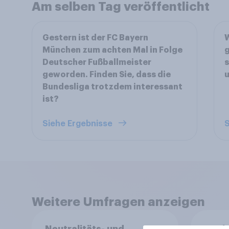
Am selben Tag veröffentlicht
Gestern ist der FC Bayern
W
München zum achten Mal in Folge
g
Deutscher Fußballmeister
s
geworden. Finden Sie, dass die
u
Bundesliga trotzdem interessant
ist?
Siehe Ergebnisse
S
Weitere Umfragen anzeigen
Neutralitäts- und
Mark