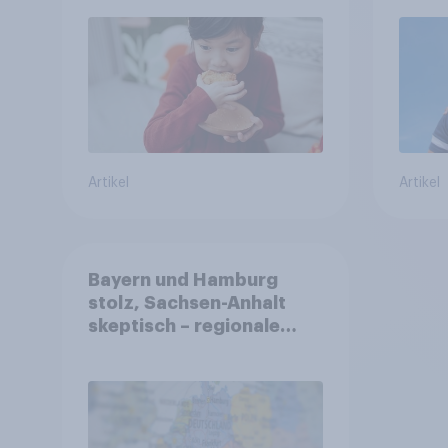
freiwillig
Artikel
Artikel
Bayern und Hamburg
stolz, Sachsen-Anhalt
skeptisch – regionale
Identität im Vergleich +++
Verbundenheit mit
Europa im Osten am
geringsten