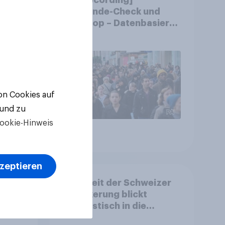
chen
Gemeinde-Check und
?
StratPop – Datenbasierte
Strategien für
Gemeinden
von Cookies auf
 und zu
ookie-Hinweis
Artikel
kzeptieren
d:
Mehrheit der Schweizer
ls
Bevölkerung blickt
nd
optimistisch in die
Zukunft – Sorgen