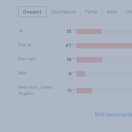
Gesamt
Geschlecht
Partei
Alter
Os
Ja
%
18
Eher ja
%
47
Eher nein
%
18
Nein
%
6
Weiß nicht / keine
%
11
Angabe
Bild herunterl