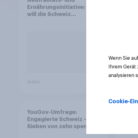
Ernährungsinitiative: Wie
2026
will die Schweiz
und 
abstimmen?
Wenn Sie auf
Ihrem Gerät
analysieren 
Artikel
Artikel
Cookie-Ein
YouGov-Umfrage:
Enga
Engagierte Schweiz –
Spor
Sieben von zehn spenden,
fast die Hälfte arbeitet