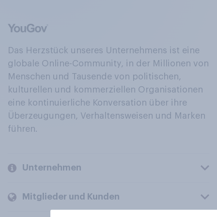
Das Herzstück unseres Unternehmens ist eine
globale Online-Community, in der Millionen von
Menschen und Tausende von politischen,
kulturellen und kommerziellen Organisationen
eine kontinuierliche Konversation über ihre
Überzeugungen, Verhaltensweisen und Marken
führen.
Unternehmen
Mitglieder und Kunden