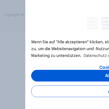
Copyright © 2026 YouGov PLC. Alle Rechte vorbehalten.
Wenn Sie auf "Alle akzeptieren" klicken, 
zu, um die Websitenavigation und -Nutzun
Marketing zu unterstützen.
Datenschutz 
Cook
A