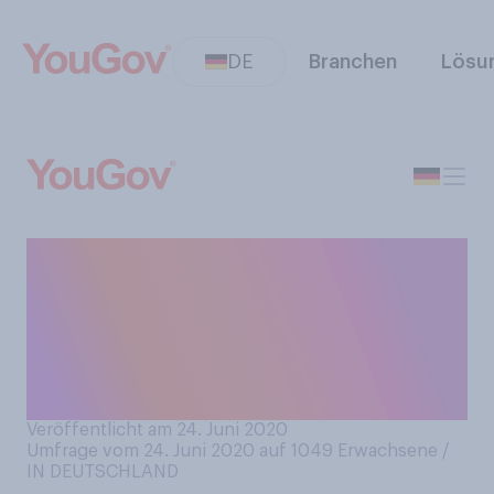
DE
Branchen
Lösu
Blättern oder scrollen: Wenn
Sie sich entscheiden
müssten, in welcher Form
würden Sie lieber ein Buch
lesen?
Veröffentlicht am 24. Juni 2020
Umfrage vom 24. Juni 2020 auf 1049
Erwachsene /
IN DEUTSCHLAND