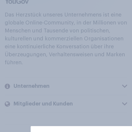
Das Herzstück unseres Unternehmens ist eine
globale Online-Community, in der Millionen von
Menschen und Tausende von politischen,
kulturellen und kommerziellen Organisationen
eine kontinuierliche Konversation über ihre
Überzeugungen, Verhaltensweisen und Marken
führen.
Unternehmen
Mitglieder und Kunden