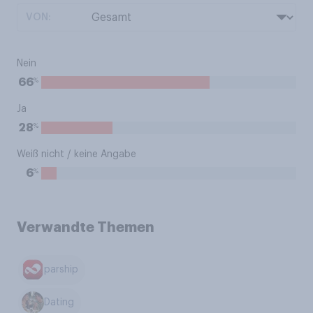
VON:
Nein
%
66
Ja
%
28
Weiß nicht / keine Angabe
%
6
Verwandte Themen
parship
Dating