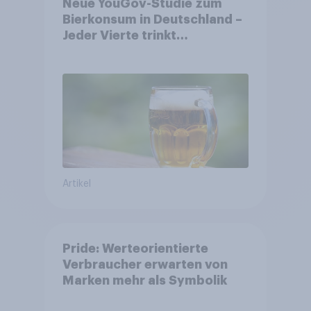
Neue YouGov-Studie zum
Bierkonsum in Deutschland –
Jeder Vierte trinkt
wöchentlich alkoholhaltiges
Bier, Alkoholfreies Bier
wächst um über 23 Prozent
Artikel
Pride: Werteorientierte
Verbraucher erwarten von
Marken mehr als Symbolik