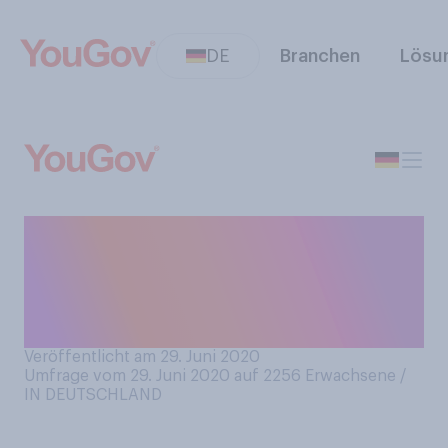
DE
Branchen
Lösu
Waren Sie schon einmal
selbst auf einer
Online‑Dating-Plattform
aktiv?
Veröffentlicht am 29. Juni 2020
Umfrage vom 29. Juni 2020 auf 2256
Erwachsene /
IN DEUTSCHLAND