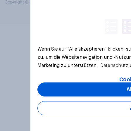
Copyright © 2026 YouGov PLC. Alle Rechte vorbehalten.
Wenn Sie auf "Alle akzeptieren" klicken, 
zu, um die Websitenavigation und -Nutzun
Marketing zu unterstützen.
Datenschutz 
Cook
A