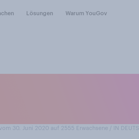
nchen
Lösungen
Warum YouGov
 Fahrradhelmpflicht
hnlich wie die Ansc
rworten oder ableh
om 30. Juni 2020 auf 2555
Erwachsene / IN DEU