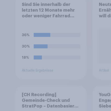
Sind Sie innerhalb der
Neutr
letzten 12 Monate mehr
Ernäh
oder weniger Fahrrad
will 
gefahren im Vergleich
abst
zum Jahr davor?
36%
30%
18%
Aktuelle Ergebnisse
Artikel
[CH Recording]
YouG
Gemeinde-Check und
Engag
StratPop – Datenbasierte
Siebe