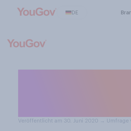
DE
Bra
Würden Sie eine
Fahrradfahrer, ä
Auto, eher befü
Veröffentlicht am 30. Juni 2020
→
Umfrage v