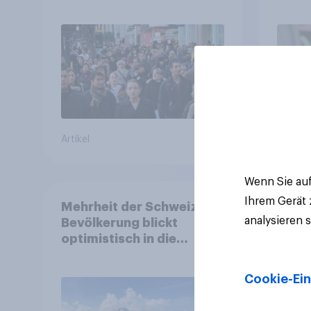
Strategien für
fast 
Gemeinden
freiwi
Artikel
Artikel
Wenn Sie auf
Ihrem Gerät
Mehrheit der Schweizer
analysieren 
Bevölkerung blickt
optimistisch in die
Zukunft – Sorgen
betreffen vor allem
Cookie-Ein
Gesundheitswesen und
Altersvorsorge