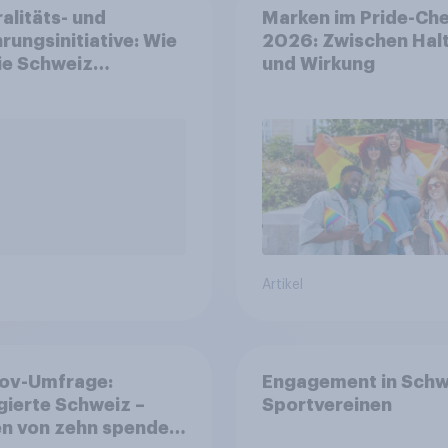
alitäts- und
Marken im Pride-Ch
rungsinitiative: Wie
2026: Zwischen Hal
die Schweiz
und Wirkung
immen?
Artikel
ov-Umfrage:
Engagement in Schw
ierte Schweiz –
Sportvereinen
n von zehn spenden,