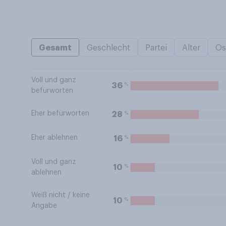
Gesamt
Geschlecht
Partei
Alter
Os
Voll und ganz
%
36
befürworten
Eher befürworten
%
28
Eher ablehnen
%
16
Voll und ganz
%
10
ablehnen
Weiß nicht / keine
%
10
Angabe