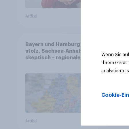
Artikel
Artikel
Bayern und Hamburg
stolz, Sachsen-Anhalt
Wenn Sie auf
skeptisch – regionale
Ihrem Gerät
Identität im Vergleich +++
Verbundenheit mit
analysieren 
Europa im Osten am
geringsten
Cookie-Ein
Artikel