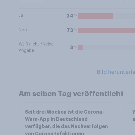
Ja
%
24
Nein
%
73
Weiß nicht / keine
%
3
Angabe
Bild herunterl
Am selben Tag veröffentlicht
Seit drei Wochen ist die Corona-
W
Warn-App in Deutschland
verfügbar, die das Nachverfolgen
von Corona-Infektionen