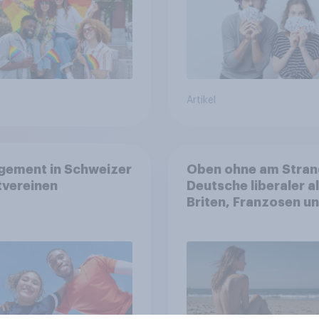
Artikel
gement in Schweizer
Oben ohne am Stran
tvereinen
Deutsche liberaler a
Briten, Franzosen u
Italiener