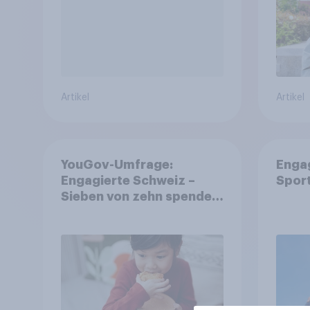
Artikel
Artikel
YouGov-Umfrage:
Enga
Engagierte Schweiz –
Spor
Sieben von zehn spenden,
fast die Hälfte arbeitet
freiwillig