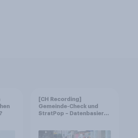
m
[CH Recording]
chen
Gemeinde-Check und
?
StratPop – Datenbasierte
Strategien für
Gemeinden