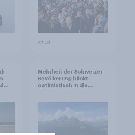
Artikel
d:
Mehrheit der Schweizer
ls
Bevölkerung blickt
nd
optimistisch in die
Zukunft – Sorgen
betreffen vor allem
Gesundheitswesen und
Altersvorsorge