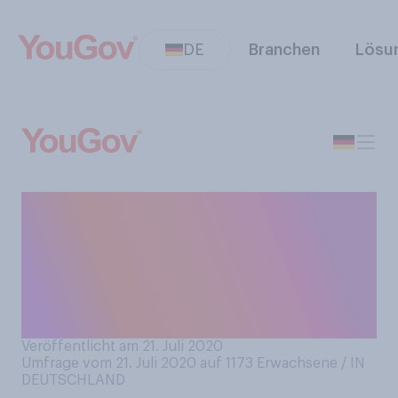
DE
Branchen
Lösu
Glauben Sie, dass es einen
Zusammenhang zwischen
Sternzeichen und der
Persönlichkeit von
Menschen gibt?
Veröffentlicht am 21. Juli 2020
Umfrage vom 21. Juli 2020 auf 1173
Erwachsene / IN
DEUTSCHLAND