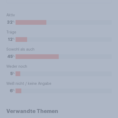
Aktiv
%
32
Träge
%
12
Sowohl als auch
%
45
Weder noch
%
5
Weiß nicht / keine Angabe
%
6
Verwandte Themen