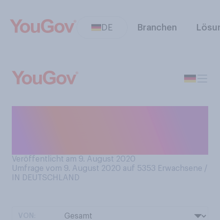
DE
Branchen
Lösu
Würden Sie sich eher als
aktiven oder als trägen
Menschen bezeichnen?
Veröffentlicht am 9. August 2020
Umfrage vom 9. August 2020 auf 5353
Erwachsene /
IN DEUTSCHLAND
VON: