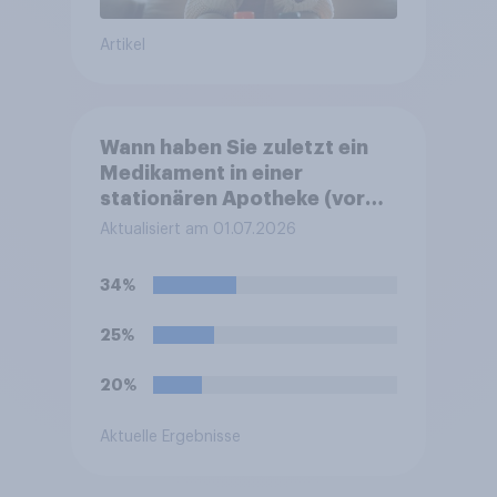
Artikel
Wann haben Sie zuletzt ein
Medikament in einer
stationären Apotheke (vor
Ort / Ladenapotheke)
Aktualisiert am 01.07.2026
gekauft?
34%
25%
20%
Aktuelle Ergebnisse