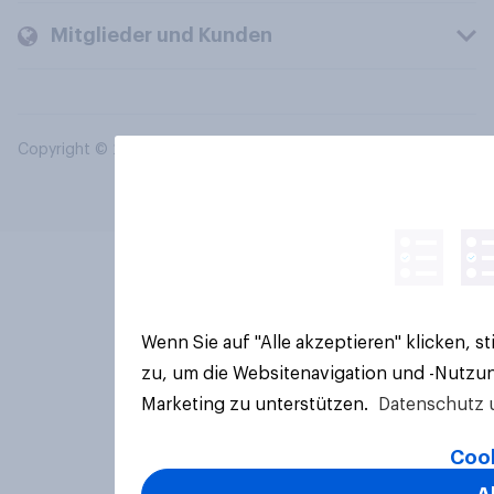
Mitglieder und Kunden
Copyright © 2026 YouGov PLC. Alle Rechte vorbehalten.
Wenn Sie auf "Alle akzeptieren" klicken, 
zu, um die Websitenavigation und -Nutzun
Marketing zu unterstützen.
Datenschutz 
Cook