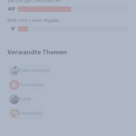
Voll und ganz befürworten
%
48
Weiß nicht / keine Angabe
%
9
Verwandte Themen
Kölner Karneval
Coronavirus
Politik
Gesundheit