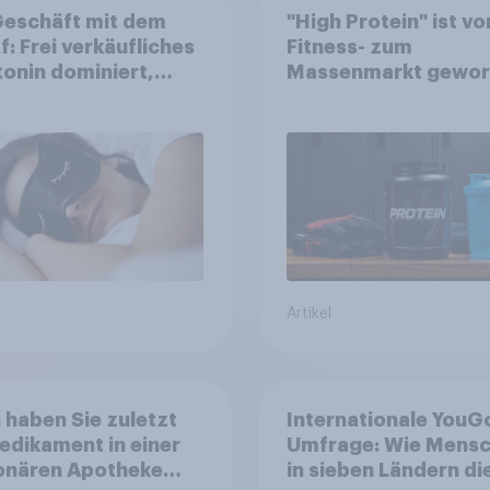
Geschäft mit dem
"High Protein" ist v
f: Frei verkäufliches
Fitness- zum
onin dominiert,
Massenmarkt gewo
digitale Produkte
n
stumspotenzial
Artikel
haben Sie zuletzt
Internationale YouG
edikament in einer
Umfrage: Wie Mens
ionären Apotheke
in sieben Ländern di