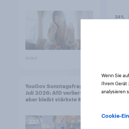
(vor 
Lade
34%
25%
20%
Artikel
Aktuell
Wenn Sie auf
Ihrem Gerät
YouGov Sonntagsfrage
analysieren 
Juli 2026: AfD verliert,
aber bleibt stärkste Kraft
+++ Großes Bedürfnis
nach Reformen in der
Cookie-Ein
Bevölkerung