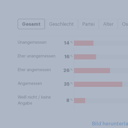
Gesamt
Geschlecht
Partei
Alter
Os
Unangemessen
%
14
Eher unangemessen
%
16
Eher angemessen
%
26
Angemessen
%
35
Weiß nicht / keine
%
8
Angabe
Bild herunterl