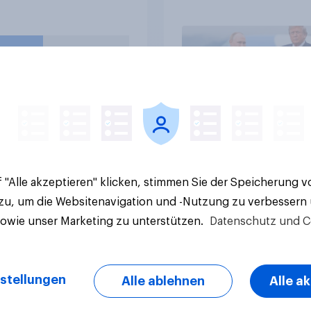
Ort /
Rolle der USA, globa
napotheke) gekauft?
Machtverschiebung
Bedrohungen und
Bündnisse bewerten
e Ergebnisse
Artikel
 "Alle akzeptieren" klicken, stimmen Sie der Speicherung 
 zu, um die Websitenavigation und -Nutzung zu verbessern
sowie unser Marketing zu unterstützen.
Datenschutz und C
stellungen
Alle ablehnen
Alle a