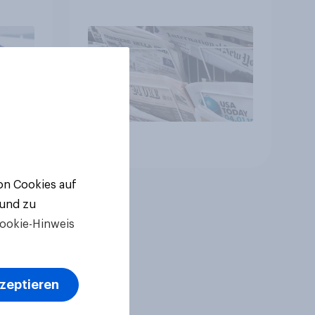
le
en,
Artikel
von Cookies auf
 und zu
ookie-Hinweis
kzeptieren