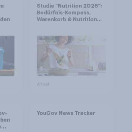
om
Studie "Nutrition 2026":
Bedürfnis-Kompass,
rden
Warenkorb & Nutrition
Types
Artikel
ov-
YouGov News Tracker
chen
e