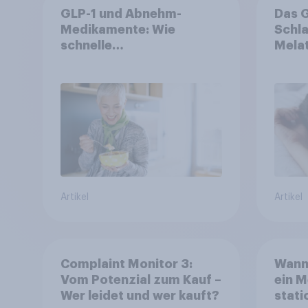
GLP-1 und Abnehm-
Das 
Medikamente: Wie
Schla
schnelle
Melat
Gesundheitslösungen
doch 
den FMCG-Sektor
biete
umgestalten
Wach
Artikel
Artikel
Complaint Monitor 3:
Wann 
Vom Potenzial zum Kauf –
ein M
Wer leidet und wer kauft?
stat