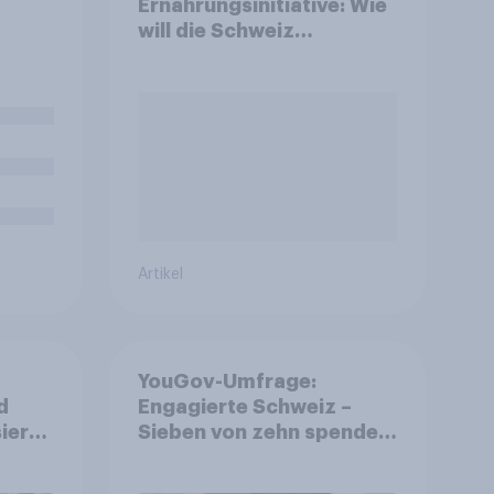
Ernährungsinitiative: Wie
will die Schweiz
abstimmen?
g
en
bescheinigung
tt am
 Sie
es
Artikel
YouGov-Umfrage:
d
Engagierte Schweiz –
ierte
Sieben von zehn spenden,
fast die Hälfte arbeitet
freiwillig