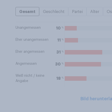
Gesamt
Geschlecht
Partei
Alter
Os
Unangemessen
%
10
Eher unangemessen
%
11
Eher angemessen
%
31
Angemessen
%
30
Weiß nicht / keine
%
18
Angabe
Bild herunterl