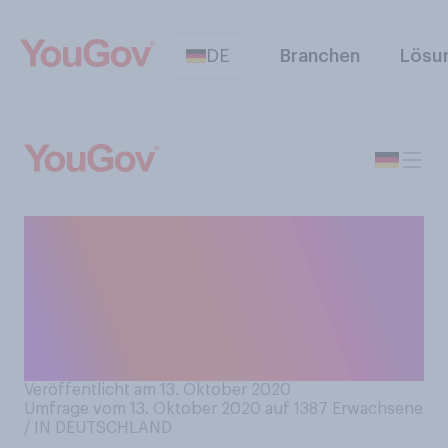
DE
Branchen
Lösu
In der vergangen Woche
wurden die Nobelpreise
2020 vergeben. Welchen
dieser Preise finden Sie
persönlich am wichtigsten?
Veröffentlicht am 13. Oktober 2020
Umfrage vom 13. Oktober 2020 auf 1387
Erwachsene
/ IN DEUTSCHLAND