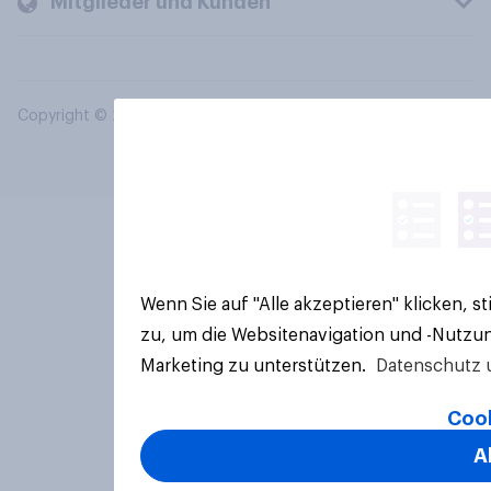
Mitglieder und Kunden
Copyright © 2026 YouGov PLC. Alle Rechte vorbehalten.
Wenn Sie auf "Alle akzeptieren" klicken, 
zu, um die Websitenavigation und -Nutzun
Marketing zu unterstützen.
Datenschutz 
Cook
A