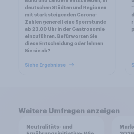
Bund und Ländern entschieden, in
d
deutschen Städten und Regionen
“
mit stark steigenden Corona-
d
Zahlen generell eine Sperrstunde
r
ab 23.00 Uhr in der Gastronomie
p
einzuführen. Befürworten Sie
diese Entscheidung oder lehnen
Sie sie ab?
Siehe Ergebnisse
S
Weitere Umfragen anzeigen
Neutralitäts- und
Mark
Ernährungsinitiative: Wie
2026