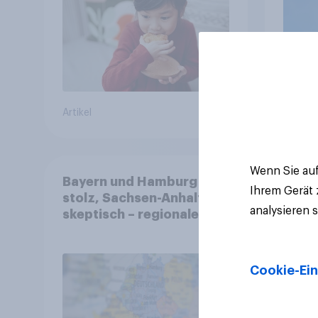
Artikel
Artikel
Wenn Sie auf
Bayern und Hamburg
Ihrem Gerät
stolz, Sachsen-Anhalt
analysieren 
skeptisch – regionale
Identität im Vergleich +++
Verbundenheit mit
Europa im Osten am
Cookie-Ein
geringsten