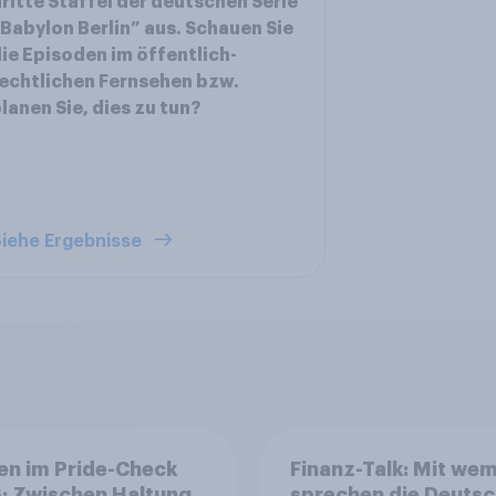
ritte Staffel der deutschen Serie
Babylon Berlin” aus. Schauen Sie
ie Episoden im öffentlich-
echtlichen Fernsehen bzw.
lanen Sie, dies zu tun?
iehe Ergebnisse
en im Pride-Check
Finanz-Talk: Mit we
: Zwischen Haltung
sprechen die Deuts