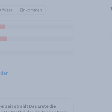
t/West
Einkommen
aden
erzeit strahlt Das Erste die