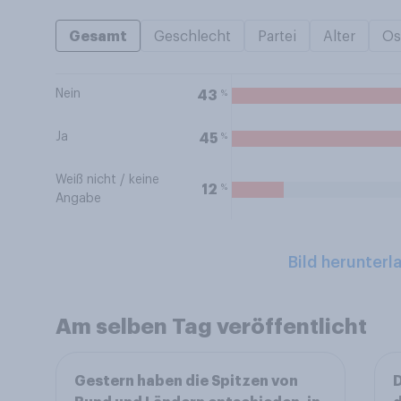
Gesamt
Geschlecht
Partei
Alter
Os
Nein
%
43
Ja
%
45
Weiß nicht / keine
%
12
Angabe
Bild herunterl
Am selben Tag veröffentlicht
Gestern haben die Spitzen von
D