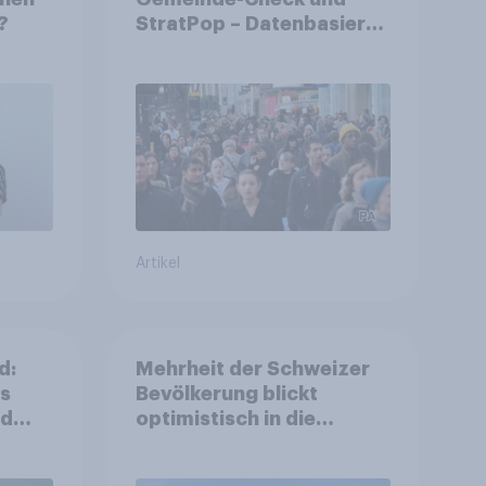
?
StratPop – Datenbasierte
Strategien für
Gemeinden
Artikel
d:
Mehrheit der Schweizer
ls
Bevölkerung blickt
nd
optimistisch in die
Zukunft – Sorgen
betreffen vor allem