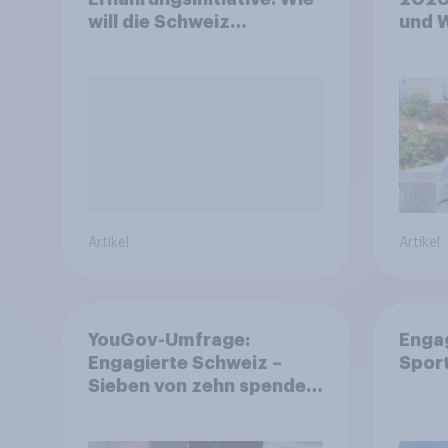
will die Schweiz
und 
abstimmen?
Artikel
Artikel
YouGov-Umfrage:
Enga
Engagierte Schweiz –
Spor
Sieben von zehn spenden,
fast die Hälfte arbeitet
freiwillig