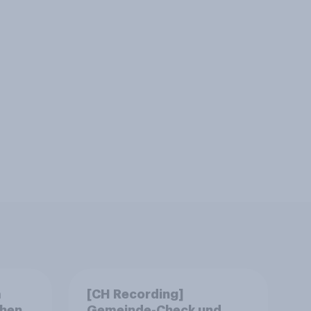
m
[CH Recording]
chen
Gemeinde-Check und