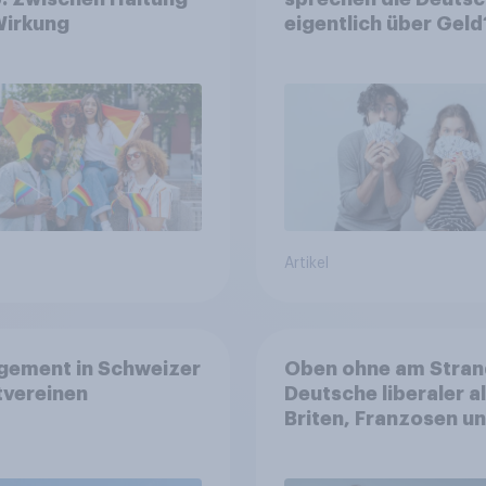
Wirkung
eigentlich über Geld
Artikel
gement in Schweizer
Oben ohne am Stran
tvereinen
Deutsche liberaler a
Briten, Franzosen u
Italiener