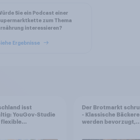
ürde Sie ein Podcast einer
Supermarktkette zum Thema
rnährung interessieren?
iehe Ergebnisse
chland isst
Der Brotmarkt schr
ältig: YouGov-Studie
- Klassische Bäckere
 flexible
werden bevorzugt,
rungstrends statt
gekauft wird denno
er Diäten
häufiger bei SB-