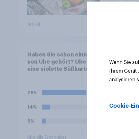
Artikel
Artikel
Haben Sie schon einmal
von Ube gehört? Ube ist
Wenn Sie auf
eine violette Süßkartoffel
Ihrem Gerät
aus den Philippinen, die
analysieren 
häufig zum Färben und
Aromatisieren von
76%
Süßspeisen verwendet
wird.
Cookie-Ein
14%
6%
Aktuelle Ergebnisse