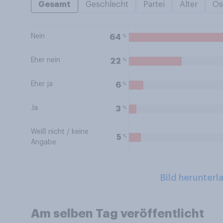
Gesamt
Geschlecht
Partei
Alter
Os
Nein
%
64
Eher nein
%
22
Eher ja
%
6
Ja
%
3
Weiß nicht / keine
%
5
Angabe
Bild herunterl
Am selben Tag veröffentlicht