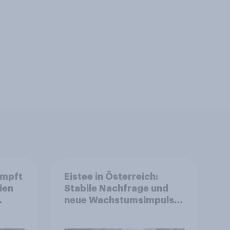
umpft
Eistee in Österreich:
ien
Stabile Nachfrage und
neue Wachstumsimpulse
ch
in zentralen Zielgruppen