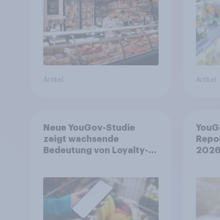
Artikel
Artikel
Neue YouGov-Studie
YouG
zeigt wachsende
Repo
Bedeutung von Loyalty-
2026
Apps im FMCG-Markt
treff
Entsc
unsic