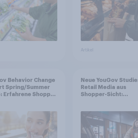
Backstationen
Artikel
ov Behavior Change
Neue YouGov Studie
rt Spring/Summer
Retail Media aus
: Erfahrene Shopper
Shopper-Sicht:
en smarte
Wahrnehmung, Wirk
heidungen in
Wirklichkeit
heren Zeiten