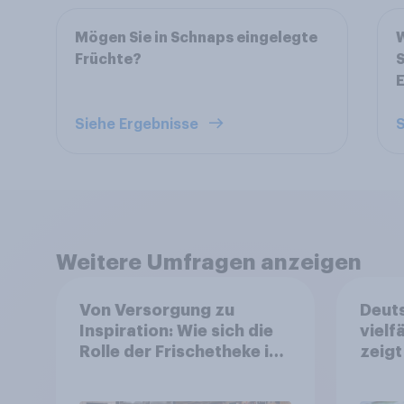
Mögen Sie in Schnaps eingelegte
W
Früchte?
E
Siehe Ergebnisse
S
Weitere Umfragen anzeigen
Von Versorgung zu
Deuts
Inspiration: Wie sich die
vielf
Rolle der Frischetheke im
zeigt
Lebensmitteleinzelhandel
Ernäh
wandelt
starr