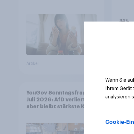
(vor 
Lade
34%
25%
20%
Artikel
Aktuell
Wenn Sie auf
Ihrem Gerät
YouGov Sonntagsfrage
analysieren 
Juli 2026: AfD verliert,
aber bleibt stärkste Kraft
+++ Großes Bedürfnis
nach Reformen in der
Cookie-Ein
Bevölkerung