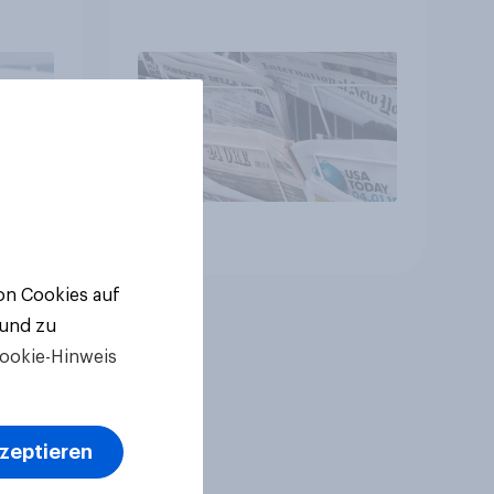
le
en,
Artikel
von Cookies auf
 und zu
ookie-Hinweis
kzeptieren