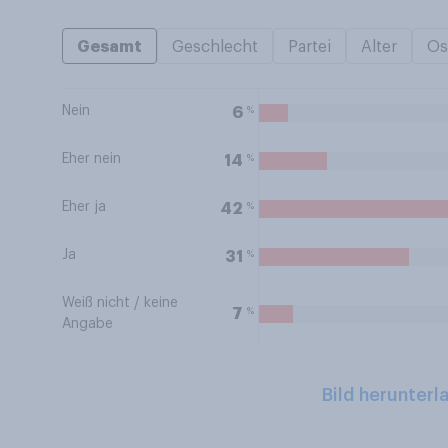
Gesamt
Geschlecht
Partei
Alter
Os
Nein
%
6
Eher nein
%
14
Eher ja
%
42
Ja
%
31
Weiß nicht / keine
%
7
Angabe
Bild herunterl