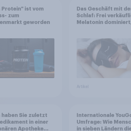
 Protein" ist vom
Das Geschäft mit d
ss- zum
Schlaf: Frei verkäufl
enmarkt geworden
Melatonin dominiert
doch digitale Produ
bieten
Wachstumspotenzia
Artikel
haben Sie zuletzt
Internationale YouG
edikament in einer
Umfrage: Wie Mens
ionären Apotheke
in sieben Ländern di