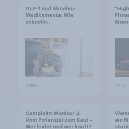
GLP-1 und Abnehm-
"High
Medikamente: Wie
Fitne
schnelle
Mass
Gesundheitslösungen
den FMCG-Sektor
umgestalten
Artikel
Artikel
Complaint Monitor 3:
Wann 
Vom Potenzial zum Kauf –
ein M
Wer leidet und wer kauft?
stat