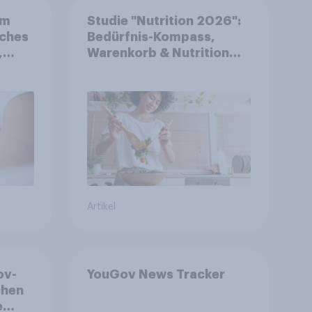
em
Studie "Nutrition 2026":
iches
Bedürfnis-Kompass,
,
Warenkorb & Nutrition
kte
Types
l
Artikel
ov-
YouGov News Tracker
chen
e