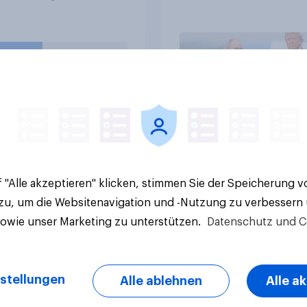
Ort /
Rolle der USA, globa
napotheke) gekauft?
Machtverschiebung
Bedrohungen und
Bündnisse bewerten
e Ergebnisse
Artikel
 "Alle akzeptieren" klicken, stimmen Sie der Speicherung 
 zu, um die Websitenavigation und -Nutzung zu verbessern
sowie unser Marketing zu unterstützen.
Datenschutz und C
stellungen
Alle ablehnen
Alle a