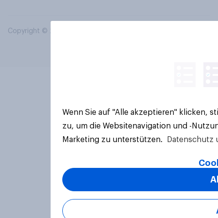
Copyright © 2026 YouGov PLC. Alle Rechte vorbehalten.
Wenn Sie auf "Alle akzeptieren" klicken, 
zu, um die Websitenavigation und -Nutzun
Marketing zu unterstützen.
Datenschutz 
Cook
A