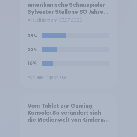
amerikanische Schauspieler
Sylvester Stallone 80 Jahre
alt. Welche Meinung haben
Aktualisiert am 05.07.2026
Sie zu den Filmen von
Sylvester Stallone?
36%
22%
16%
Aktuelle Ergebnisse
Vom Tablet zur Gaming-
Konsole: So verändert sich
die Medienwelt von Kindern
zwischen 3 und 13 Jahren