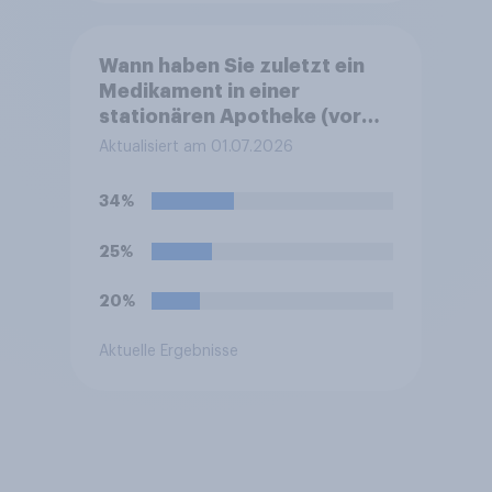
Wann haben Sie zuletzt ein
Medikament in einer
stationären Apotheke (vor
Ort / Ladenapotheke)
Aktualisiert am 01.07.2026
gekauft?
34%
25%
20%
Aktuelle Ergebnisse