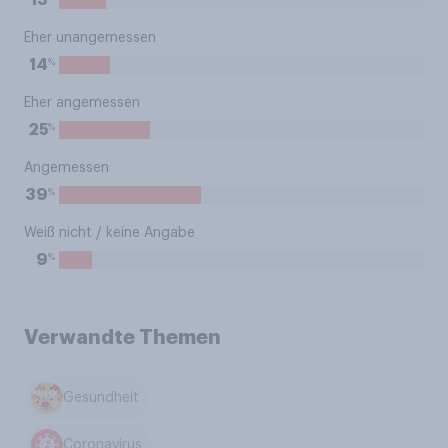
13
Eher unangemessen
%
14
Eher angemessen
%
25
Angemessen
%
39
Weiß nicht / keine Angabe
%
9
Verwandte Themen
Gesundheit
Coronavirus