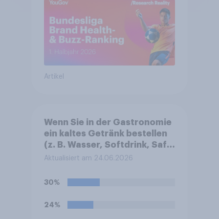
Artikel
Wenn Sie in der Gastronomie
ein kaltes Getränk bestellen
(z. B. Wasser, Softdrink, Saft,
Longdrink): Wie bevorzugen
Aktualisiert am 24.06.2026
Sie es normalerweise?
30%
24%