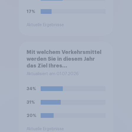
17%
Aktuelle Ergebnisse
Mit welchem Verkehrsmittel
werden Sie in diesem Jahr
das Ziel Ihres
Sommerurlaubes erreichen?
Aktualisiert am 01.07.2026
Bitte wählen Sie das
Verkehrsmittel aus, mit dem
34%
Sie die größte Strecke zu
Ihrem Ziel zurücklegen.
31%
20%
Aktuelle Ergebnisse