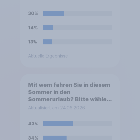
30%
14%
13%
Aktuelle Ergebnisse
Mit wem fahren Sie in diesem
Sommer in den
Sommerurlaub? Bitte wählen
Sie alle zutreffenden
Aktualisiert am 24.06.2026
Personen aus.
43%
34%