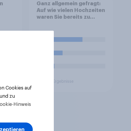
n
Ganz allgemein gefragt:
Auf wie vielen Hochzeiten
waren Sie bereits zu
Gast?
58%
22%
7%
Aktuelle Ergebnisse
von Cookies auf
 und zu
ookie-Hinweis
kzeptieren