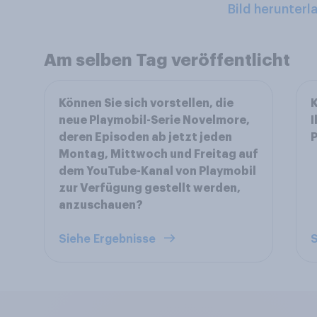
Bild herunterl
Am selben Tag veröffentlicht
Können Sie sich vorstellen, die
K
neue Playmobil-Serie Novelmore,
I
deren Episoden ab jetzt jeden
P
Montag, Mittwoch und Freitag auf
dem YouTube-Kanal von Playmobil
zur Verfügung gestellt werden,
anzuschauen?
Siehe Ergebnisse
S