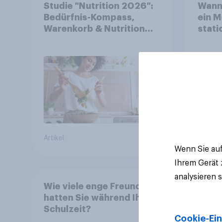
Studie "Nutrition 2026":
Wann 
Bedürfnis-Kompass,
ein M
Warenkorb & Nutrition
stat
Types
(vor 
Lade
34%
25%
20%
Artikel
Aktuell
Wenn Sie auf
Ihrem Gerät
analysieren 
Wie viele enge Freunde
hatten Sie während Ihrer
Schulzeit?
Cookie-Ein