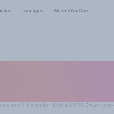
nchen
Lösungen
Warum YouGov
am ehesten für die 
len an Infektionen
rantwortlich mache
age vom 8. November 2020 auf 6368
Erwachsene