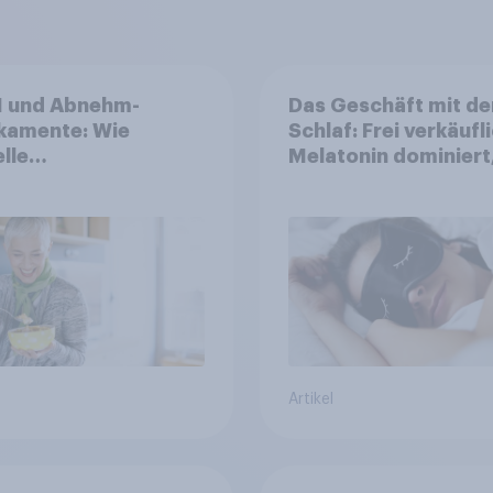
1 und Abnehm-
Das Geschäft mit d
kamente: Wie
Schlaf: Frei verkäufl
lle
Melatonin dominiert
ndheitslösungen
doch digitale Produ
FMCG-Sektor
bieten
stalten
Wachstumspotenzia
Artikel