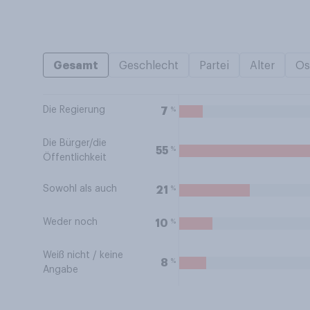
Gesamt
Geschlecht
Partei
Alter
Os
Die Regierung
%
7
Die Bürger/die
%
55
Öffentlichkeit
Sowohl als auch
%
21
Weder noch
%
10
Weiß nicht / keine
%
8
Angabe