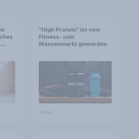
em
"High Protein" ist vom
iches
Fitness- zum
,
Massenmarkt geworden
kte
l
Artikel