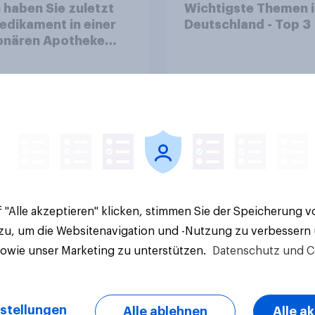
haben Sie zuletzt
Wichtigste Themen i
edikament in einer
Deutschland - Top 3
ionären Apotheke
Ort /
napotheke) gekauft?
e Ergebnisse
Tracker
 "Alle akzeptieren" klicken, stimmen Sie der Speicherung 
 zu, um die Websitenavigation und -Nutzung zu verbessern
sowie unser Marketing zu unterstützen.
Datenschutz und C
stellungen
Alle ablehnen
Alle a