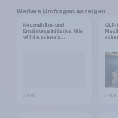
Weitere Umfragen anzeigen
Neutralitäts- und
GLP-
Ernährungsinitiative: Wie
Medi
will die Schweiz
schne
abstimmen?
Gesu
den 
umge
Artikel
Artikel