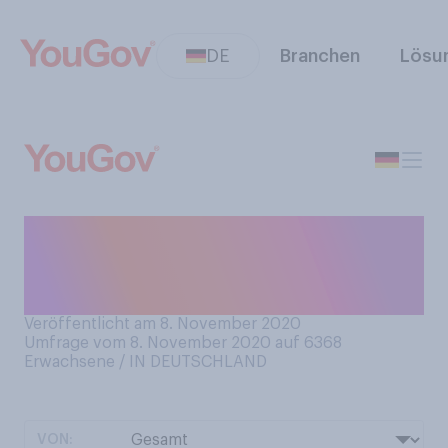
DE
Branchen
Lösu
Können Sie sich vorstellen,
für Ihren Privathaushalt eine
Putzkraft zu engagieren?
Veröffentlicht am 8. November 2020
Umfrage vom 8. November 2020 auf 6368
Erwachsene / IN DEUTSCHLAND
VON: