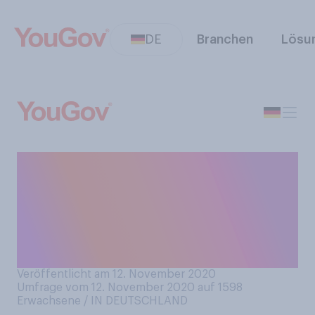
DE
Branchen
Lösu
Wären Sie dazu bereit, sich
gegen das Coronavirus
impfen zu lassen, sobald ein
Impfstoff zur Verfügung
steht?
Veröffentlicht am 12. November 2020
Umfrage vom 12. November 2020 auf 1598
Erwachsene / IN DEUTSCHLAND