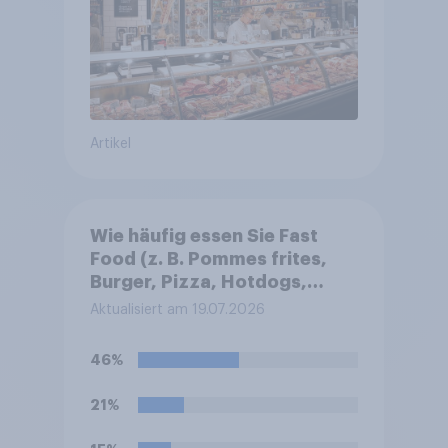
Artikel
Wie häufig essen Sie Fast
Food (z. B. Pommes frites,
Burger, Pizza, Hotdogs,
Chicken Nuggets oder
Aktualisiert am 19.07.2026
Döner)?
46%
21%