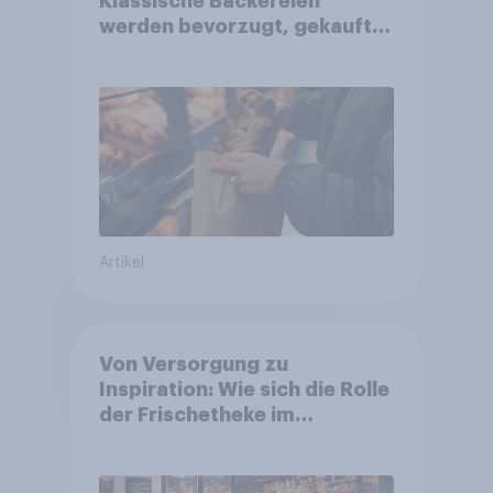
Klassische Bäckereien
werden bevorzugt, gekauft
wird dennoch häufiger bei
SB-Backstationen
Artikel
Von Versorgung zu
Inspiration: Wie sich die Rolle
der Frischetheke im
Lebensmitteleinzelhandel
wandelt