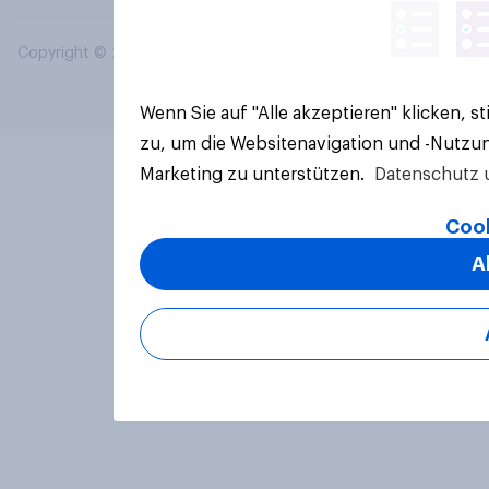
Copyright © 2026 YouGov PLC. Alle Rechte vorbehalten.
Wenn Sie auf "Alle akzeptieren" klicken, 
zu, um die Websitenavigation und -Nutzun
Marketing zu unterstützen.
Datenschutz 
Cook
A