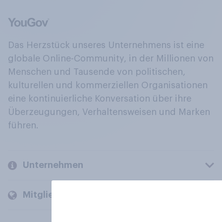
Das Herzstück unseres Unternehmens ist eine
globale Online-Community, in der Millionen von
Menschen und Tausende von politischen,
kulturellen und kommerziellen Organisationen
eine kontinuierliche Konversation über ihre
Überzeugungen, Verhaltensweisen und Marken
führen.
Unternehmen
Mitglieder und Kunden