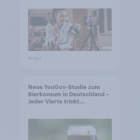
Artikel
Neue YouGov-Studie zum
Bierkonsum in Deutschland –
Jeder Vierte trinkt
wöchentlich alkoholhaltiges
Bier, Alkoholfreies Bier
wächst um über 23 Prozent