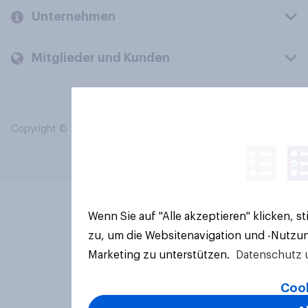
Unternehmen
Mitglieder und Kunden
Copyright © 2026 YouGov PLC. Alle Rechte vorbehalten.
Wenn Sie auf "Alle akzeptieren" klicken, 
zu, um die Websitenavigation und -Nutzun
Marketing zu unterstützen.
Datenschutz 
Cook