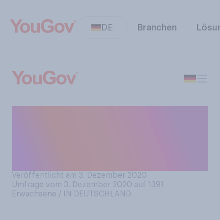
DE
Branchen
Lösu
Führen Sie aktuell ein
Ehrenamt aus oder haben Sie
dies in der Vergangenheit
getan?
Veröffentlicht am 3. Dezember 2020
Umfrage vom 3. Dezember 2020 auf 1391
Erwachsene / IN DEUTSCHLAND