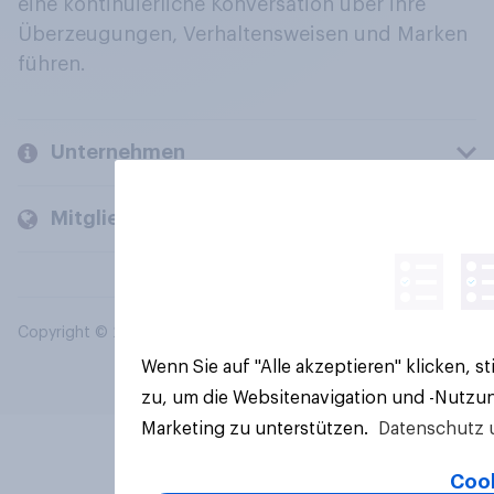
eine kontinuierliche Konversation über ihre
Überzeugungen, Verhaltensweisen und Marken
führen.
Unternehmen
Mitglieder und Kunden
Copyright © 2026 YouGov PLC. Alle Rechte vorbehalten.
Wenn Sie auf "Alle akzeptieren" klicken, 
zu, um die Websitenavigation und -Nutzun
Marketing zu unterstützen.
Datenschutz 
Cook