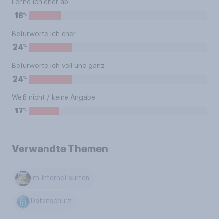
Lehne ich eher ab
%
18
Befürworte ich eher
%
24
Befürworte ich voll und ganz
%
24
Weiß nicht / keine Angabe
%
17
Verwandte Themen
Im Internet surfen
Datenschutz