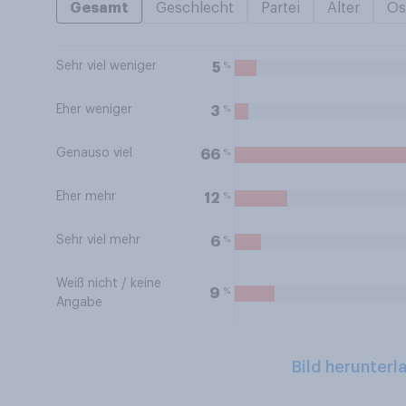
Gesamt
Geschlecht
Partei
Alter
Os
Sehr viel weniger
%
5
Eher weniger
%
3
Genauso viel
%
66
Eher mehr
%
12
Sehr viel mehr
%
6
Weiß nicht / keine
%
9
Angabe
Bild herunterl