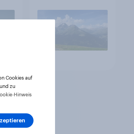
Zukunft – Sorgen
betreffen vor allem
Gesundheitswesen und
Altersvorsorge
Artikel
von Cookies auf
 und zu
ookie-Hinweis
kzeptieren