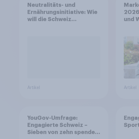
Neutralitäts- und
Mark
Ernährungsinitiative: Wie
2026
will die Schweiz
und 
abstimmen?
Artikel
Artikel
YouGov-Umfrage:
Enga
Engagierte Schweiz –
Spor
Sieben von zehn spenden,