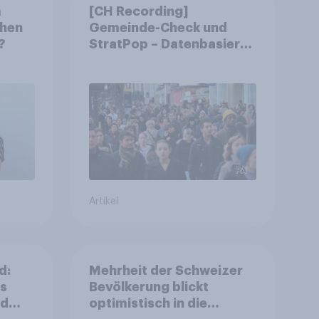
m
[CH Recording]
chen
Gemeinde-Check und
?
StratPop – Datenbasierte
Strategien für
Gemeinden
Artikel
d:
Mehrheit der Schweizer
ls
Bevölkerung blickt
nd
optimistisch in die