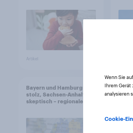
fast die Hälfte arbeitet
freiwillig
Artikel
Artikel
Wenn Sie auf
Ihrem Gerät
Bayern und Hamburg
analysieren 
stolz, Sachsen-Anhalt
skeptisch – regionale
Identität im Vergleich +++
Verbundenheit mit
Cookie-Ein
Europa im Osten am
geringsten