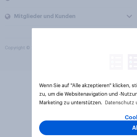
Mitglieder und Kunden
Copyright © 2026 YouGov PLC. Alle Rechte vorbehalten.
Wenn Sie auf "Alle akzeptieren" klicken, 
zu, um die Websitenavigation und -Nutzun
Marketing zu unterstützen.
Datenschutz 
Cook
A