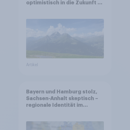
optimistisch in die Zukunft –
Sorgen betreffen vor allem
Gesundheitswesen und
Altersvorsorge
Artikel
Bayern und Hamburg stolz,
Sachsen-Anhalt skeptisch –
regionale Identität im
Vergleich +++ Verbundenheit
mit Europa im Osten am
geringsten