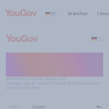
DE
Branchen
Lösu
Vermissen Sie es, während
des Corona‑Lockdowns, ins
Kino zu gehen?
Veröffentlicht am 14. Januar 2021
Umfrage vom 14. Januar 2021 auf 1654
Erwachsene /
IN DEUTSCHLAND
VON: