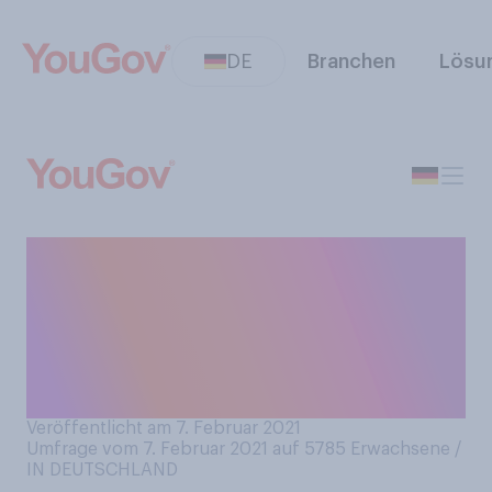
DE
Branchen
Lösu
Inwieweit stimmen Sie der
folgenden Aussage zu:
Durch das Homeschooling
wird die Bildungsschere
noch größer.
Veröffentlicht am 7. Februar 2021
Umfrage vom 7. Februar 2021 auf 5785
Erwachsene /
IN DEUTSCHLAND