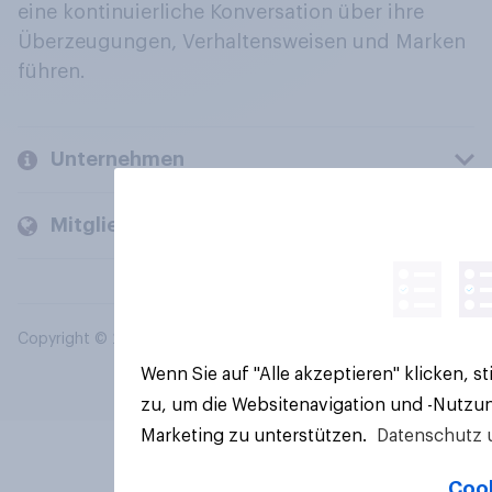
eine kontinuierliche Konversation über ihre
Überzeugungen, Verhaltensweisen und Marken
führen.
Unternehmen
Mitglieder und Kunden
Copyright © 2026 YouGov PLC. Alle Rechte vorbehalten.
Wenn Sie auf "Alle akzeptieren" klicken, 
zu, um die Websitenavigation und -Nutzun
Marketing zu unterstützen.
Datenschutz 
Cook