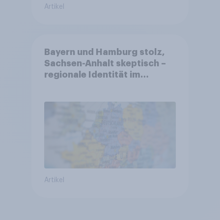
Artikel
Bayern und Hamburg stolz,
Sachsen-Anhalt skeptisch –
regionale Identität im
Vergleich +++ Verbundenheit
mit Europa im Osten am
geringsten
Artikel