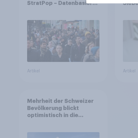
StratPop – Datenbasierte
Siebe
Strategien für
fast 
Gemeinden
freiwi
Artikel
Artikel
Mehrheit der Schweizer
Bevölkerung blickt
optimistisch in die
Zukunft – Sorgen
betreffen vor allem
Gesundheitswesen und