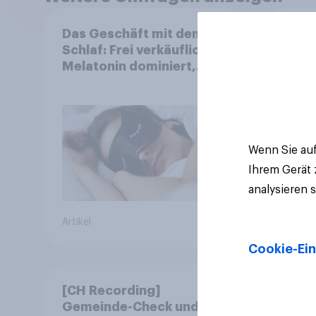
Das Geschäft mit dem
Neutr
Schlaf: Frei verkäufliches
Ernäh
Melatonin dominiert,
will 
doch digitale Produkte
abst
bieten
Wachstumspotenzial
Wenn Sie auf
Ihrem Gerät
analysieren 
Artikel
Artikel
Cookie-Ein
[CH Recording]
YouG
Gemeinde-Check und
Engag