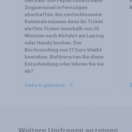
den Kauf von Papiertickets beim
W
Zugpersonal in Fernzügen
R
abschaffen. Kurzentschlossene
Reisende müssen dann ihr Ticket
als Flex-Ticket innerhalb von 10
Minuten nach Abfahrt am Laptop
oder Handy buchen. Der
Bordzuschlag von 17 Euro bleibt
bestehen. Befürworten Sie diese
Entscheidung oder lehnen Sie sie
ab?
Siehe Ergebnisse
S
Weitere Umfragen anzeigen