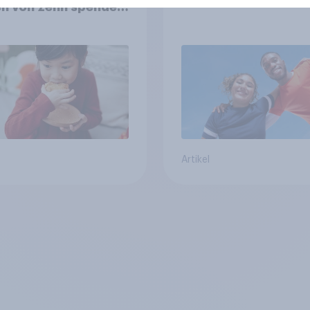
n von zehn spenden,
die Hälfte arbeitet
llig
Artikel