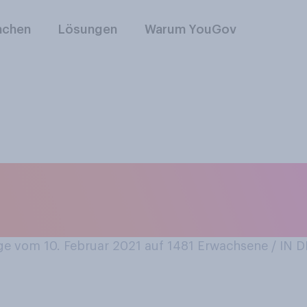
nchen
Lösungen
Warum YouGov
eginn der Pandemie
se mit COVID‑19 zu
e vom 10. Februar 2021 auf 1481
Erwachsene / IN