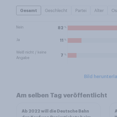
Gesamt
Geschlecht
Partei
Alter
Os
Nein
%
82
Ja
%
11
Weiß nicht / keine
%
7
Angabe
Bild herunterl
Am selben Tag veröffentlicht
Ab 2022 will die Deutsche Bahn
A