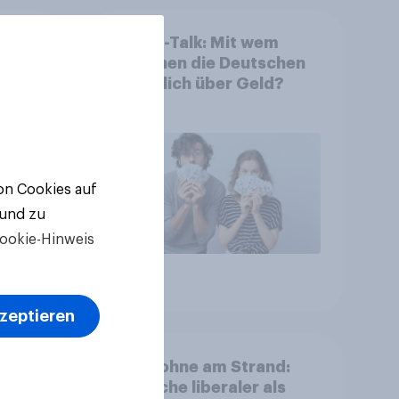
eck
Finanz-Talk: Mit wem
tung
sprechen die Deutschen
eigentlich über Geld?
von Cookies auf
 und zu
ookie-Hinweis
Artikel
kzeptieren
eizer
Oben ohne am Strand:
Deutsche liberaler als