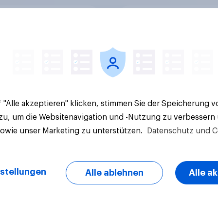
alitäts- und
Marken im Pride-Ch
rungsinitiative: Wie
2026: Zwischen Hal
die Schweiz
und Wirkung
immen?
 "Alle akzeptieren" klicken, stimmen Sie der Speicherung 
 zu, um die Websitenavigation und -Nutzung zu verbessern
sowie unser Marketing zu unterstützen.
Datenschutz und C
Artikel
stellungen
Alle ablehnen
Alle a
ov-Umfrage:
Engagement in Schw
ierte Schweiz –
Sportvereinen