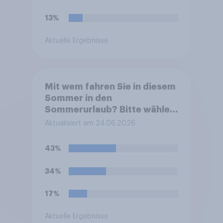
13%
Aktuelle Ergebnisse
Mit wem fahren Sie in diesem
Sommer in den
Sommerurlaub? Bitte wählen
Sie alle zutreffenden
Aktualisiert am 24.06.2026
Personen aus.
43%
34%
17%
Aktuelle Ergebnisse