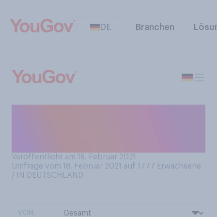
DE
Branchen
Lösu
Haben Sie schon einmal in
einem Ferienpark von Center
Parcs Urlaub gemacht?
Veröffentlicht am 18. Februar 2021
Umfrage vom 18. Februar 2021 auf 1777
Erwachsene
/ IN DEUTSCHLAND
VON: