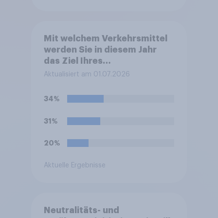
Mit welchem Verkehrsmittel
werden Sie in diesem Jahr
das Ziel Ihres
Sommerurlaubes erreichen?
Aktualisiert am 01.07.2026
Bitte wählen Sie das
Verkehrsmittel aus, mit dem
34%
Sie die größte Strecke zu
Ihrem Ziel zurücklegen.
31%
20%
Aktuelle Ergebnisse
Neutralitäts- und