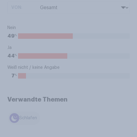
VON:
Nein
%
49
Ja
%
44
Weiß nicht / keine Angabe
%
7
Verwandte Themen
Schlafen