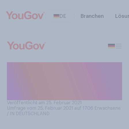
DE
Branchen
Lösu
Sind Sie schon einmal in der
Öffentlichkeit, wie
beispielsweise in Bus oder
Bahn, eingeschlafen?
Veröffentlicht am 25. Februar 2021
Umfrage vom 25. Februar 2021 auf 1706
Erwachsene
/ IN DEUTSCHLAND