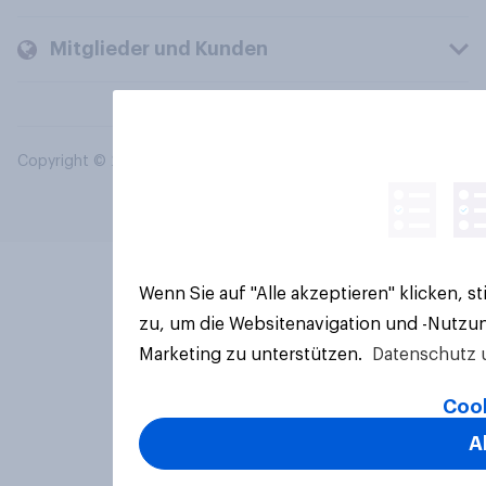
Mitglieder und Kunden
Copyright © 2026 YouGov PLC. Alle Rechte vorbehalten.
Wenn Sie auf "Alle akzeptieren" klicken, 
zu, um die Websitenavigation und -Nutzun
Marketing zu unterstützen.
Datenschutz 
Cook
A