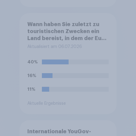
Wann haben Sie zuletzt zu
touristischen Zwecken ein
Land bereist, in dem der Euro
nicht die offizielle Währung
Aktualisiert am 06.07.2026
ist?
40%
16%
11%
Aktuelle Ergebnisse
Internationale YouGov-