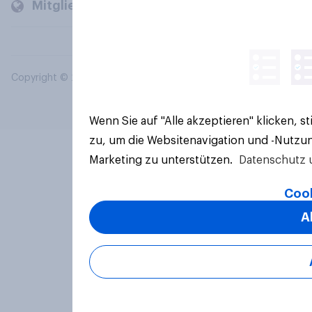
Mitglieder und Kunden
Copyright © 2026 YouGov PLC. Alle Rechte vorbehalten.
Wenn Sie auf "Alle akzeptieren" klicken, 
zu, um die Websitenavigation und -Nutzun
Marketing zu unterstützen.
Datenschutz 
Cook
A