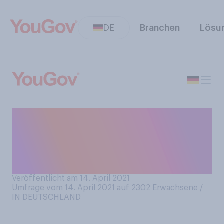
DE
Branchen
Lösu
In Zeiten von Computern und
Smartphones ‑ Schreiben Sie
heutzutage noch mit der
Hand?
Veröffentlicht am 14. April 2021
Umfrage vom 14. April 2021 auf 2302
Erwachsene /
IN DEUTSCHLAND