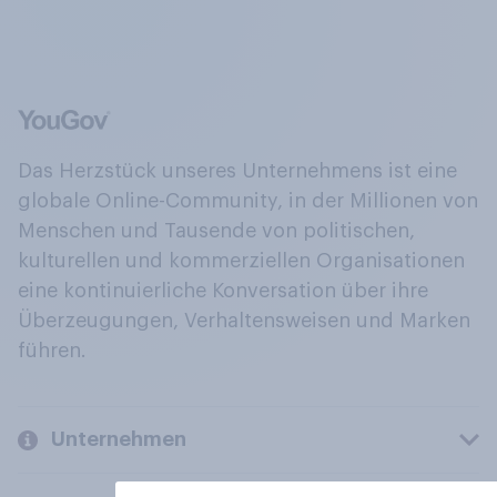
Das Herzstück unseres Unternehmens ist eine
globale Online-Community, in der Millionen von
Menschen und Tausende von politischen,
kulturellen und kommerziellen Organisationen
eine kontinuierliche Konversation über ihre
Überzeugungen, Verhaltensweisen und Marken
führen.
Unternehmen