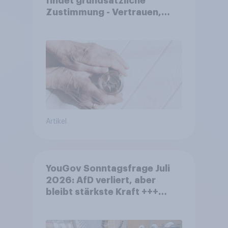
findet grundsätzliche
Zustimmung - Vertrauen,
Kosten und Sicherheit
entscheiden über die
Akzeptanz
Artikel
YouGov Sonntagsfrage Juli
2026: AfD verliert, aber
bleibt stärkste Kraft +++
Großes Bedürfnis nach
Reformen in der Bevölkerung