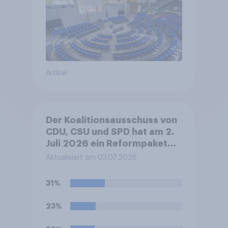
Artikel
Der Koalitionsausschuss von
CDU, CSU und SPD hat am 2.
Juli 2026 ein Reformpaket
vorgestellt. Dieses umfasst
Aktualisiert am 03.07.2026
unter anderem Maßnahmen
bei Steuern, Rente,
31%
Gesundheit und Pflege sowie
zum Bürokratieabbau.
23%
Welche Auswirkungen
erwarten Sie insgesamt von