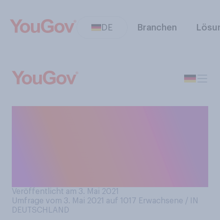
DE
Branchen
Lösu
Stimmen Sie der Aussage zu,
dass Demokratie ohne
Pressefreiheit nicht
funktionieren kann, oder
stimmen Sie ihr nicht zu?
Veröffentlicht am 3. Mai 2021
Umfrage vom 3. Mai 2021 auf 1017
Erwachsene / IN
DEUTSCHLAND