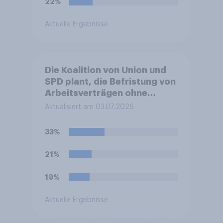
22%
diesen Reformen für die
Zukunft Deutschlands?
Aktuelle Ergebnisse
Die Koalition von Union und
SPD plant, die Befristung von
Arbeitsverträgen ohne
sachlichen Grund zu
Aktualisiert am 03.07.2026
erleichtern. Sachgrundlose
Befristungen sollen demnach
33%
bis zu 48 Monate und mit bis
zu sechs Verlängerungen
21%
möglich sein. Bisher waren es
24 Monate und drei
19%
Verlängerungen.
Befürworten Sie diese
Aktuelle Ergebnisse
Reform oder lehnen Sie sie
ab?