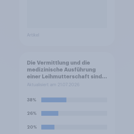
Artikel
Die Vermittlung und die
medizinische Ausführung
einer Leihmutterschaft sind
in Deutschland anders als in
Aktualisiert am 21.07.2026
einigen anderen Ländern
verboten. Wie stehen Sie zu
38%
diesem Verbot?
26%
20%