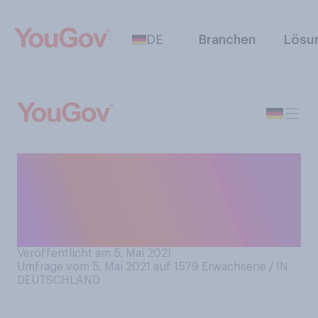
DE
Branchen
Lösu
Sind Sie generell der
Meinung, dass die Menschen
heute höflicher oder weniger
höflich sind als früher?
Veröffentlicht am 5. Mai 2021
Umfrage vom 5. Mai 2021 auf 1579
Erwachsene / IN
DEUTSCHLAND