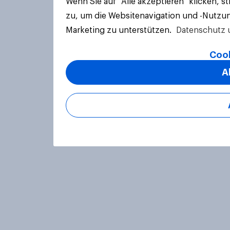
Wenn Sie auf "Alle akzeptieren" klicken, 
zu, um die Websitenavigation und -Nutzun
Marketing zu unterstützen.
Datenschutz 
Cook
A