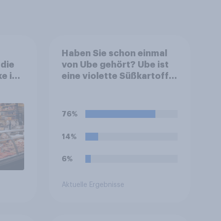
Haben Sie schon einmal
 die
von Ube gehört? Ube ist
ke im
eine violette Süßkartoffel
andel
aus den Philippinen, die
häufig zum Färben und
Aromatisieren von
76%
Süßspeisen verwendet
wird.
14%
6%
Aktuelle Ergebnisse