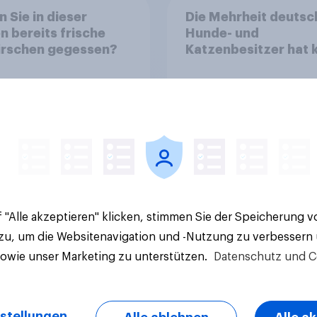
 Sie in dieser
Die Mehrheit deutsc
n bereits frische
Hunde- und
irschen gegessen?
Katzenbesitzer hat 
Tierversicherung
e Ergebnisse
Artikel
 "Alle akzeptieren" klicken, stimmen Sie der Speicherung 
 zu, um die Websitenavigation und -Nutzung zu verbessern
sowie unser Marketing zu unterstützen.
Datenschutz und C
stellungen