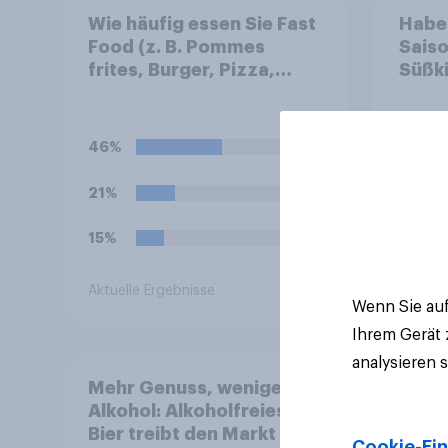
Wie häufig essen Sie Fast
Haben
Food (z. B. Pommes
Saiso
frites, Burger, Pizza,
Süßk
Hotdogs, Chicken
Nuggets oder Döner)?
46%
52%
21%
27%
15%
19%
Aktuelle Ergebnisse
Aktuell
Wenn Sie auf
Ihrem Gerät
analysieren 
Mehr Genuss, weniger
Alkohol: Alkoholfreies
Bier treibt den Markt in
Cookie-Ein