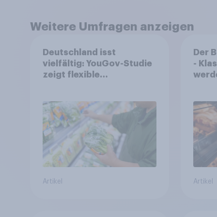
Weitere Umfragen anzeigen
Deutschland isst
Der 
vielfältig: YouGov-Studie
- Kla
zeigt flexible
werd
Ernährungstrends statt
geka
starrer Diäten
häufi
Back
Artikel
Artikel