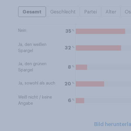
Gesamt
Geschlecht
Partei
Alter
Os
Nein
%
35
Ja, den weißen
%
32
Spargel
Ja, den grünen
%
8
Spargel
Ja, sowohl als auch
%
20
Weiß nicht / keine
%
6
Angabe
Bild herunterl