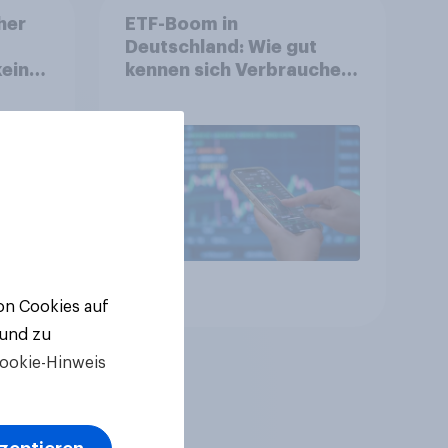
her
ETF-Boom in
Deutschland: Wie gut
keine
kennen sich Verbraucher
mit dem Anlageprodukt
aus?
Artikel
von Cookies auf
 und zu
ookie-Hinweis