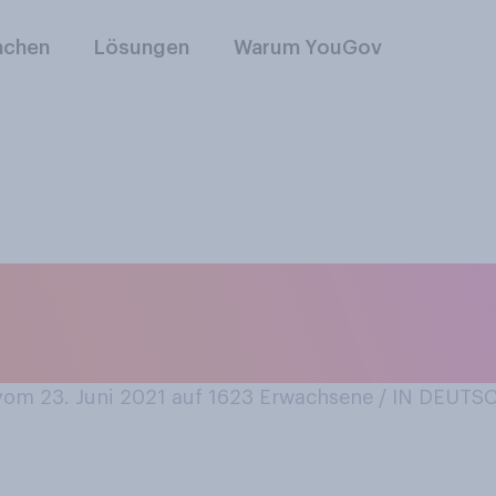
nchen
Lösungen
Warum YouGov
aditionell die Spar
ison Spargel geges
om 23. Juni 2021 auf 1623
Erwachsene / IN DEUT