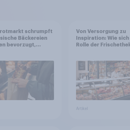
Brotmarkt schrumpft
Von Versorgung zu
ssische Bäckereien
Inspiration: Wie sich
en bevorzugt,
Rolle der Frischethe
uft wird dennoch
Lebensmitteleinzelh
ger bei SB-
wandelt
stationen
Artikel