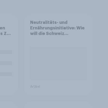
Neutralitäts- und
den
Ernährungsinitiative: Wie
s Ziel
will die Schweiz
es
abstimmen?
len
el
hrem
Artikel