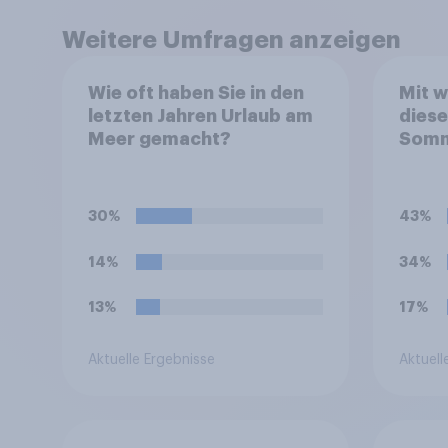
Weitere Umfragen anzeigen
Wie oft haben Sie in den
Mit w
letzten Jahren Urlaub am
dies
Meer gemacht?
Somm
wähle
zutr
aus.
30%
43%
14%
34%
13%
17%
Aktuelle Ergebnisse
Aktuell