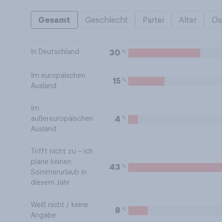
Gesamt
Geschlecht
Partei
Alter
Os
In Deutschland
%
30
Im europäischen
%
15
Ausland
Im
%
4
außereuropäischen
Ausland
Trifft nicht zu – ich
plane keinen
%
43
Sommerurlaub in
diesem Jahr
Weiß nicht / keine
%
8
Angabe