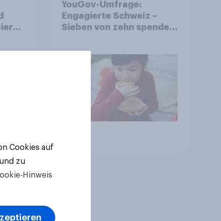
YouGov-Umfrage:
d
Engagierte Schweiz –
ierte
Sieben von zehn spenden,
fast die Hälfte arbeitet
freiwillig
Artikel
von Cookies auf
 und zu
ookie-Hinweis
kzeptieren