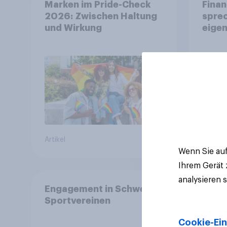
Marken im Pride-Check
Finan
2026: Zwischen Haltung
spre
und Wirkung
eigen
Artikel
Artikel
Wenn Sie auf
Ihrem Gerät
analysieren 
Engagement in Schweizer
Sportvereinen
Cookie-Ein