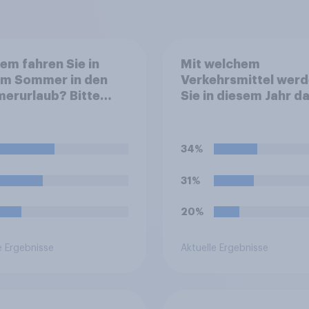
em fahren Sie in
Mit welchem
em Sommer in den
Verkehrsmittel wer
erurlaub? Bitte
Sie in diesem Jahr da
n Sie alle
Ihres Sommerurlaub
effenden Personen
erreichen? Bitte wäh
Sie das Verkehrsmitt
34%
aus, mit dem Sie die
größte Strecke zu I
31%
Ziel zurücklegen.
20%
e Ergebnisse
Aktuelle Ergebnisse