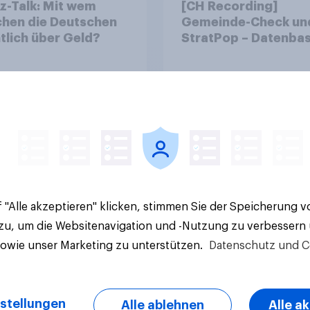
z-Talk: Mit wem
[CH Recording]
chen die Deutschen
Gemeinde-Check un
tlich über Geld?
StratPop – Datenbas
Strategien für
Gemeinden
Artikel
 "Alle akzeptieren" klicken, stimmen Sie der Speicherung 
 zu, um die Websitenavigation und -Nutzung zu verbessern
sowie unser Marketing zu unterstützen.
Datenschutz und C
stellungen
Alle ablehnen
Alle a