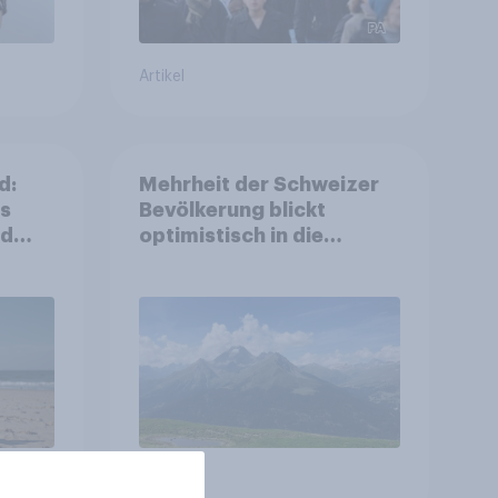
Artikel
d:
Mehrheit der Schweizer
ls
Bevölkerung blickt
nd
optimistisch in die
Zukunft – Sorgen
betreffen vor allem
Gesundheitswesen und
Altersvorsorge
Artikel