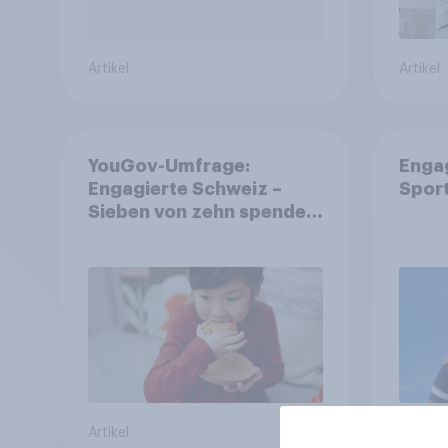
Artikel
Artikel
YouGov-Umfrage:
Enga
Engagierte Schweiz –
Spor
Sieben von zehn spenden,
fast die Hälfte arbeitet
freiwillig
Artikel
Artikel