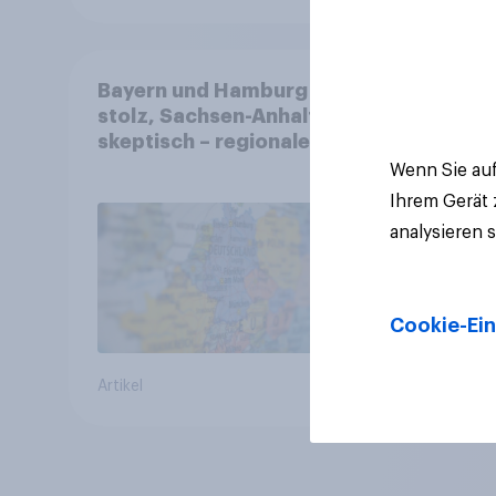
Bayern und Hamburg
stolz, Sachsen-Anhalt
skeptisch – regionale
Identität im Vergleich +++
Wenn Sie auf
Verbundenheit mit
Ihrem Gerät
Europa im Osten am
analysieren 
geringsten
Cookie-Ein
Artikel