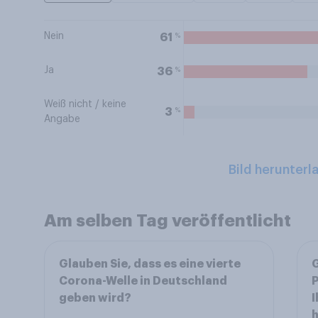
Nein
%
61
Ja
%
36
Weiß nicht / keine
%
3
Angabe
Bild herunterl
Am selben Tag veröffentlicht
Glauben Sie, dass es eine vierte
G
Corona-Welle in Deutschland
P
geben wird?
I