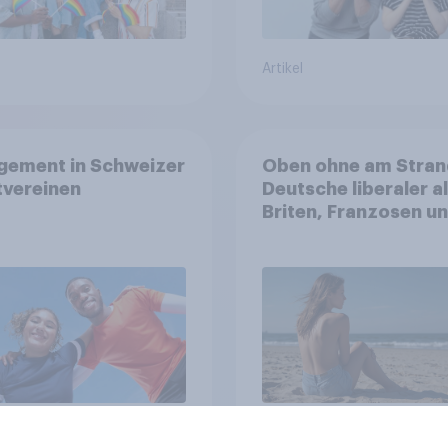
Artikel
gement in Schweizer
Oben ohne am Stran
tvereinen
Deutsche liberaler a
Briten, Franzosen u
Italiener
Artikel