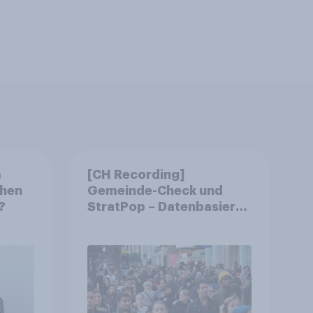
m
[CH Recording]
chen
Gemeinde-Check und
?
StratPop – Datenbasierte
Strategien für
Gemeinden